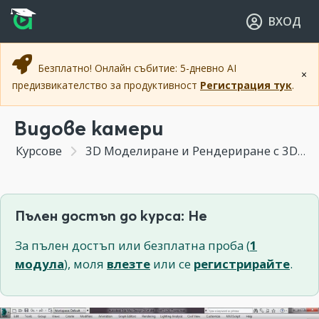
Прескочи към основното съдържание
Прескочи към навигацията
ВХОД
Безплатно! Онлайн събитие: 5-дневно AI
×
предизвикателство за продуктивност
Регистрация тук
.
Видове камери
Курсове
3D Моделиране и Рендериране с 3DS MAX
Пълен достъп до курса: Не
За пълен достъп или безплатна проба (
1
модула
), моля
влезте
или се
регистрирайте
.