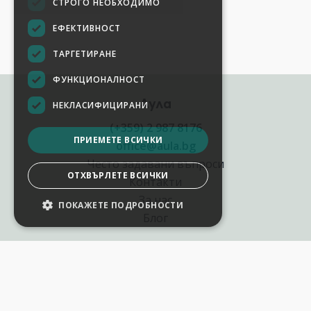
СТРОГО НЕОБХОДИМО
ЕФЕКТИВНОСТ
ТАРГЕТИРАНЕ
ФУНКЦИОНАЛНОСТ
Аула
НЕКЛАСИФИЦИРАНИ
(+359) 2 987 8176
ПРИЕМЕТЕ ВСИЧКИ
office@aula.bg
Често задавани въпроси
ОТХВЪРЛЕТЕ ВСИЧКИ
Контакти
За нас
ПОКАЖЕТЕ ПОДРОБНОСТИ
Блог
Полезни връзки
Създай курс за Аула
Фирмени обучения