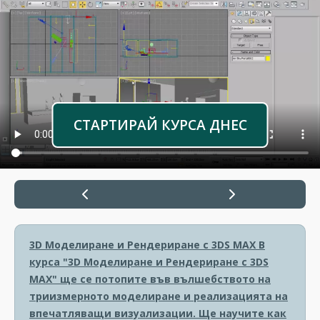
СТАРТИРАЙ КУРСА ДНЕС
3D Моделиране и Рендериране с 3DS MAX
В
курса "3D Моделиране и Рендериране с 3DS
MAX" ще се потопите във вълшебството на
триизмерното моделиране и реализацията на
впечатляващи визуализации. Ще научите как