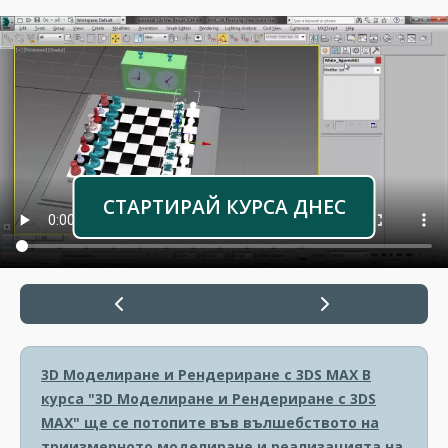
СТАРТИРАЙ КУРСА ДНЕС
3D Моделиране и Рендериране с 3DS MAX
В
курса "3D Моделиране и Рендериране с 3DS
MAX" ще се потопите във вълшебството на
триизмерното моделиране и реализацията на