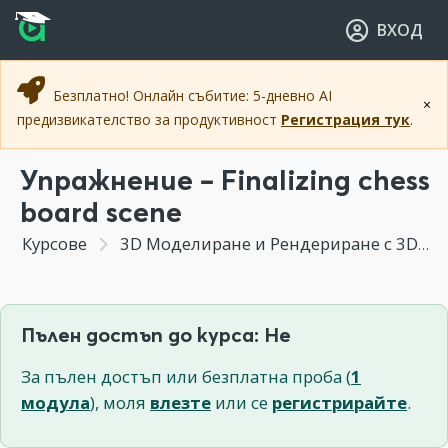
Прескочи към основното съдържание
Прескочи към навигацията
ВХОД
Безплатно! Онлайн събитие: 5-дневно AI
×
предизвикателство за продуктивност
Регистрация тук
.
Упражнение – Finalizing chess
board scene
Курсове
3D Моделиране и Рендериране с 3DS MAX
Пълен достъп до курса: Не
За пълен достъп или безплатна проба (
1
модула
), моля
влезте
или се
регистрирайте
.