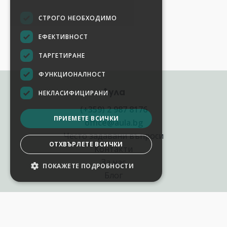
СТРОГО НЕОБХОДИМО
ЕФЕКТИВНОСТ
ТАРГЕТИРАНЕ
ФУНКЦИОНАЛНОСТ
Аула
НЕКЛАСИФИЦИРАНИ
(+359) 2 987 8176
ПРИЕМЕТЕ ВСИЧКИ
office@aula.bg
Често задавани въпроси
ОТХВЪРЛЕТЕ ВСИЧКИ
Контакти
За нас
ПОКАЖЕТЕ ПОДРОБНОСТИ
НАСТРОЙКИ НА БИСКВИТКИТЕ
Блог
Полезни връзки
Създай курс за Аула