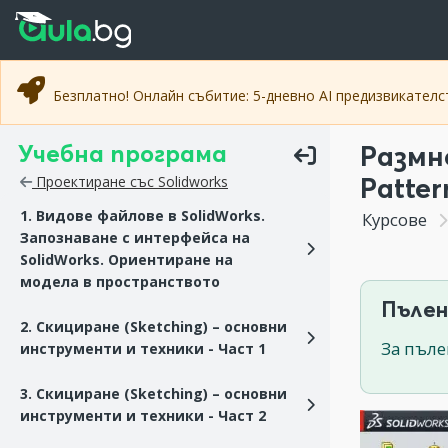
Прескочи към основното съдържание
Прескочи към навигацията
Безплатно! Онлайн събитие: 5-дневно AI предизвикател
Учебна програма
Размн
Patter
Проектиране със Solidworks
1. Видове файлове в SolidWorks.
Курсове
Запознаване с интерфейса на
SolidWorks. Ориентиране на
модела в пространството
Пълен
2. Скициране (Sketching) – основни
За пъле
инструменти и техники - Част 1
3. Скициране (Sketching) – основни
инструменти и техники - Част 2