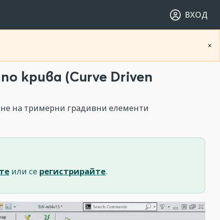
ВХОД
×
о крива (Curve Driven
ане на тримерни градивни елементи
те
или се
регистрирайте
.