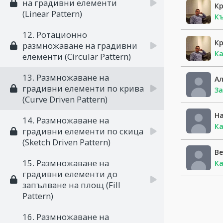
на градивни елементи
К
(Linear Pattern)
Къ
12. Ротационно
К
размножаване на градивни
Ка
елементи (Circular Pattern)
13. Размножаване на
А
градивни елементи по крива
За
(Curve Driven Pattern)
На
14. Размножаване на
Ка
градивни елементи по скица
(Sketch Driven Pattern)
В
15. Размножаване на
Ка
градивни елементи до
запълване на площ (Fill
Pattern)
16. Размножаване на