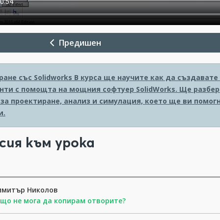
Предишен
ане със Solidworks
В курса ще научите как да създавате
нти с помощта на мощния софтуер SolidWorks. Ще разбер
 за проектиране, анализ и симулация, което ще ви помо
и.
сия към урока
имитър Николов
що не мога да копирам отворите?