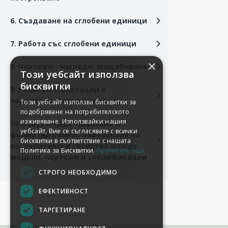
6. Създаване на сглобени единици
7. Работа със сглобени единици
8. Чертежи - изгледи, мащабиране
9. Размери и анотации в
чертежите. Спецификации.
10. Бонус модул - шаблони и
форматни рамки. Обвързване на
потребителски свойства между
модели, чертежи и спецификации