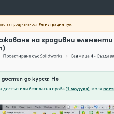
ство за продуктивност
Регистрация тук
.
ожаване на градивни елементи п
n)
Проектиране със Solidworks
Седмица 4 - Създав
 достъп до курса: Не
н достъп или безплатна проба (
1 модула
), моля
влез