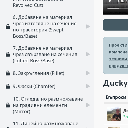
Revolved Cut)
6. Добавяне на материал
чрез изтегляне на сечение
по траектория (Swept
Boss/Base)
Проектир
7. Добавяне на материал
компоне
чрез свързване на сечения
техники
(Lofted Boss/Base)
продукт
8. Закръгления (Fillet)
Диску
9. Фаски (Chamfer)
Въпроси
10. Огледално размножаване
на градивни елементи
Д
(Mirror)
За
11. Линейно размножаване