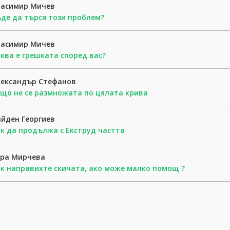
расимир Мичев
де да търся този проблем?
расимир Мичев
ква е грешката според вас?
лександър Стефанов
що не се размножата по цялата крива
йден Георгиев
к да продължа с Екструд частта
ера Мирчева
к направихте скичата, ако може малко помощ ?