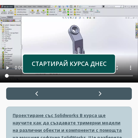
СТАРТИРАЙ КУРСА ДНЕС
Проектиране със Solidworks
В курса ще
научите как да създавате тримерни модели
на различни обекти и компоненти с помощта
на мощния софтуер SolidWorks. Ще разберете