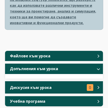
как да използвате различни инструменти и
техники за проектиране, анализ и симулация,
което ще ви помогне да създавате
иновативни и функционални продукти.
Файлове към урока
Допълнения към урока
Дискусия към урока
0
Учебна програма