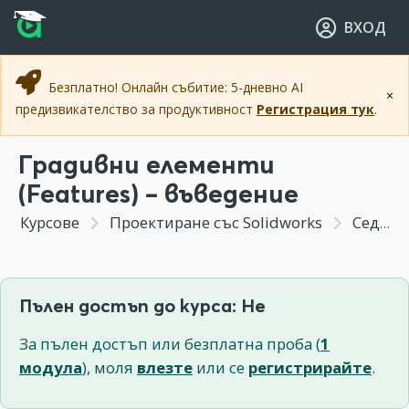
Прескочи към основното съдържание
Прескочи към навигацията
ВХОД
Безплатно! Онлайн събитие: 5-дневно AI
×
предизвикателство за продуктивност
Регистрация тук
.
Градивни елементи
(Features) – въведение
Курсове
Проектиране със Solidworks
Седмица 4 - Създаване на тримерни градивни елементи
Пълен достъп до курса: Не
За пълен достъп или безплатна проба (
1
модула
), моля
влезте
или се
регистрирайте
.