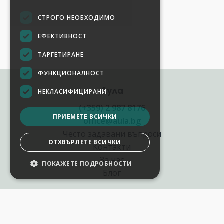
СТРОГО НЕОБХОДИМО
ЕФЕКТИВНОСТ
ТАРГЕТИРАНЕ
ФУНКЦИОНАЛНОСТ
Аула
НЕКЛАСИФИЦИРАНИ
(+359) 2 987 8176
ПРИЕМЕТЕ ВСИЧКИ
office@aula.bg
Често задавани въпроси
ОТХВЪРЛЕТЕ ВСИЧКИ
Контакти
За нас
ПОКАЖЕТЕ ПОДРОБНОСТИ
НАСТРОЙКИ НА БИСКВИТКИТЕ
Блог
Полезни връзки
Създай курс за Аула