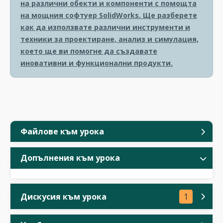
на различни обекти и компоненти с помощта
на мощния софтуер SolidWorks. Ще разберете
как да използвате различни инструменти и
техники за проектиране, анализ и симулация,
което ще ви помогне да създавате
иновативни и функционални продукти.
Файлове към урока
Допълнения към урока
Дискусия към урока
1