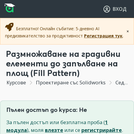
Прескочи към основното съдържание
Прескочи към навигацията
ВХОД
Безплатно! Онлайн събитие: 5-дневно AI
×
предизвикателство за продуктивност
Регистрация тук
.
Размножаване на градивни
елементи до запълване на
площ (Fill Pattern)
Курсове
Проектиране със Solidworks
Седмица 4 - Създаване на тримерни градивни елементи
Пълен достъп до курса: Не
За пълен достъп или безплатна проба (
1
модула
), моля
влезте
или се
регистрирайте
.