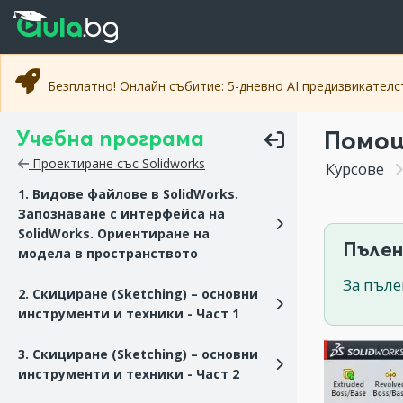
Прескочи към основното съдържание
Прескочи към навигацията
Безплатно! Онлайн събитие: 5-дневно AI предизвикател
Учебна програма
Помощ
Проектиране със Solidworks
Курсове
1. Видове файлове в SolidWorks.
Запознаване с интерфейса на
SolidWorks. Ориентиране на
Пълен
модела в пространството
За пъле
2. Скициране (Sketching) – основни
инструменти и техники - Част 1
3. Скициране (Sketching) – основни
инструменти и техники - Част 2