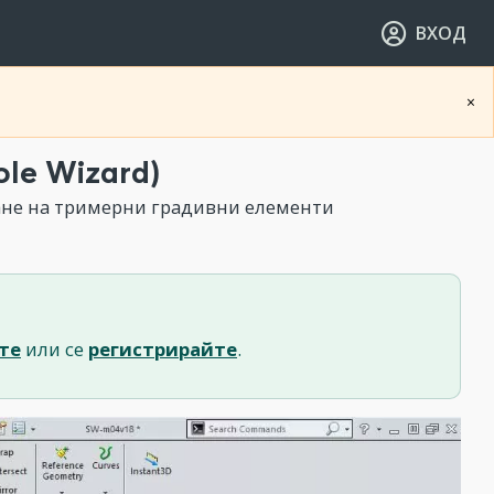
ВХОД
×
le Wizard)
ане на тримерни градивни елементи
те
или се
регистрирайте
.