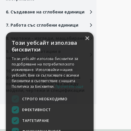
6. Създаване на сглобени единици
7. Работа със сглобени единици
8. Чертежи - изгледи, мащабиране
9. Размери и анотации в
чертежите. Спецификации.
10. Бонус модул - шаблони и
форматни рамки. Обвързване на
потребителски свойства между
модели, чертежи и спецификации