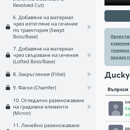
Revolved Cut)
6. Добавяне на материал
чрез изтегляне на сечение
по траектория (Swept
Boss/Base)
Проектир
компоне
7. Добавяне на материал
техники
чрез свързване на сечения
продукт
(Lofted Boss/Base)
Диску
8. Закръгления (Fillet)
9. Фаски (Chamfer)
Въпроси
10. Огледално размножаване
п
на градивни елементи
Ка
(Mirror)
о
11. Линейно размножаване
М