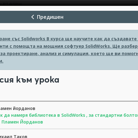
Предишен
ане със Solidworks
В курса ще научите как да създавате
нти с помощта на мощния софтуер SolidWorks. Ще разбер
 за проектиране, анализ и симулация, което ще ви помо
и.
сия към урока
ламен йорданов
к да намеря библиотека в SolidWorks , за стандартни болто
т Пламен Йорданов
ихаил Таков