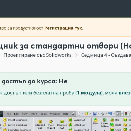
ство за продуктивност
Регистрация тук
.
ник за стандартни отвори (Ho
Проектиране със Solidworks
Седмица 4 - Създав
 достъп до курса: Не
н достъп или безплатна проба (
1 модула
), моля
влез