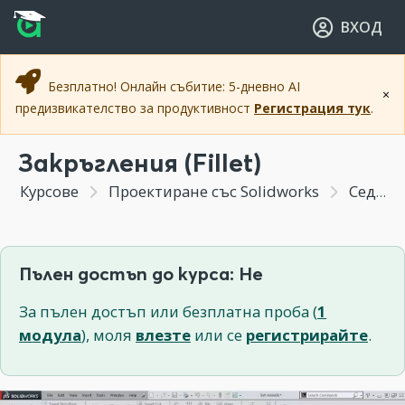
Прескочи към основното съдържание
Прескочи към навигацията
ВХОД
Безплатно! Онлайн събитие: 5-дневно AI
×
предизвикателство за продуктивност
Регистрация тук
.
Закръгления (Fillet)
Курсове
Проектиране със Solidworks
Седмица 4 - Създаване на тримерни градивни елементи
Пълен достъп до курса: Не
За пълен достъп или безплатна проба (
1
модула
), моля
влезте
или се
регистрирайте
.