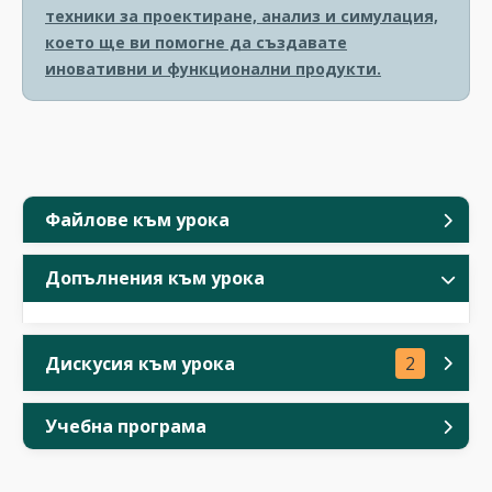
техники за проектиране, анализ и симулация,
което ще ви помогне да създавате
иновативни и функционални продукти.
Файлове към урока
Допълнения към урока
Дискусия към урока
2
Учебна програма