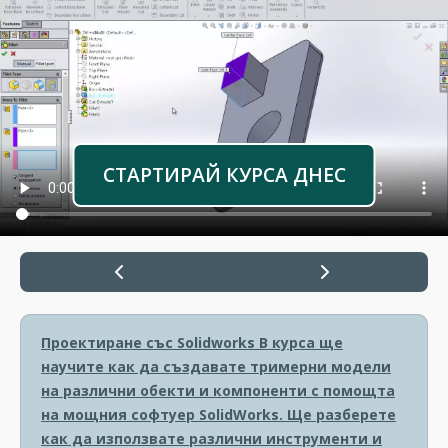
СТАРТИРАЙ КУРСА ДНЕС
Проектиране със Solidworks
В курса ще
научите как да създавате тримерни модели
на различни обекти и компоненти с помощта
на мощния софтуер SolidWorks. Ще разберете
как да използвате различни инструменти и