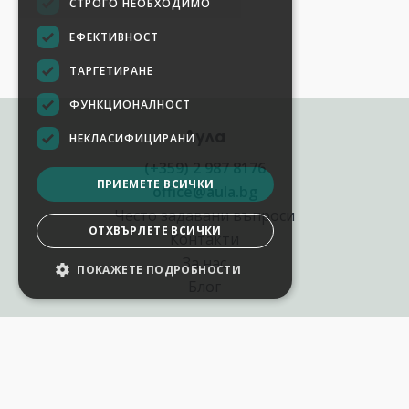
СТРОГО НЕОБХОДИМО
ЕФЕКТИВНОСТ
ТАРГЕТИРАНЕ
ФУНКЦИОНАЛНОСТ
Аула
НЕКЛАСИФИЦИРАНИ
(+359) 2 987 8176
ПРИЕМЕТЕ ВСИЧКИ
office@aula.bg
Често задавани въпроси
ОТХВЪРЛЕТЕ ВСИЧКИ
Контакти
За нас
ПОКАЖЕТЕ ПОДРОБНОСТИ
НАСТРОЙКИ НА БИСКВИТКИТЕ
Блог
Полезни връзки
Създай курс за Аула
Фирмени обучения