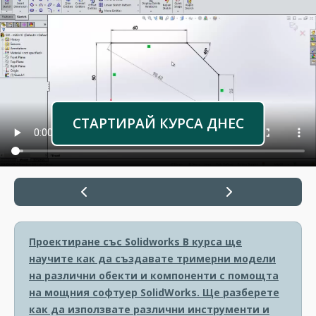
СТАРТИРАЙ КУРСА ДНЕС
Проектиране със Solidworks
В курса ще
научите как да създавате тримерни модели
на различни обекти и компоненти с помощта
на мощния софтуер SolidWorks. Ще разберете
как да използвате различни инструменти и