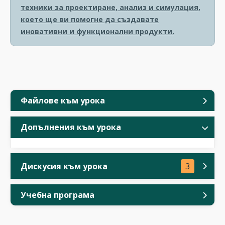
техники за проектиране, анализ и симулация,
което ще ви помогне да създавате
иновативни и функционални продукти.
Файлове към урока
Допълнения към урока
Дискусия към урока
3
Учебна програма