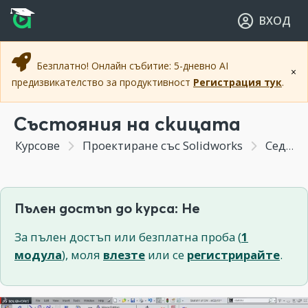
Прескочи към основното съдържание
Прескочи към навигацията
ВХОД
Безплатно! Онлайн събитие: 5-дневно AI
×
предизвикателство за продуктивност
Регистрация тук
.
Състояния на скицата
Курсове
Проектиране със Solidworks
Седмица 2 - Скициране (Sketching) – основни инструменти и техники - Част 1
Пълен достъп до курса: Не
За пълен достъп или безплатна проба (
1
модула
), моля
влезте
или се
регистрирайте
.