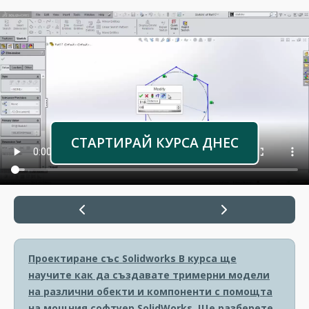
СТАРТИРАЙ КУРСА ДНЕС
Проектиране със Solidworks
В курса ще
научите как да създавате тримерни модели
на различни обекти и компоненти с помощта
на мощния софтуер SolidWorks. Ще разберете