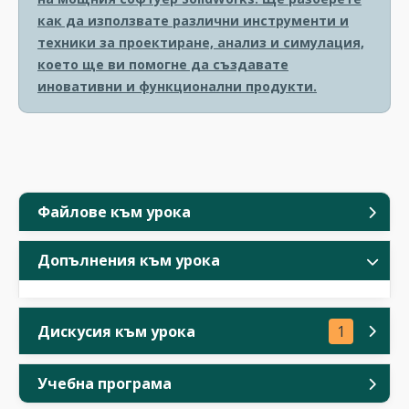
как да използвате различни инструменти и
техники за проектиране, анализ и симулация,
което ще ви помогне да създавате
иновативни и функционални продукти.
Файлове към урока
Допълнения към урока
Дискусия към урока
1
Учебна програма