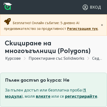
Прескочи към основното съдържание
Прескочи към навигацията
ВХОД
Безплатно! Онлайн събитие: 5-дневно AI
×
предизвикателство за продуктивност
Регистрация тук
.
Скициране на
многоъгълници (Polygons)
Курсове
Проектиране със Solidworks
Седмица 3 - Скициране (Sketching) – основни инструменти и техники - Част 2
Пълен достъп до курса: Не
За пълен достъп или безплатна проба (
1
модула
), моля
влезте
или се
регистрирайте
.