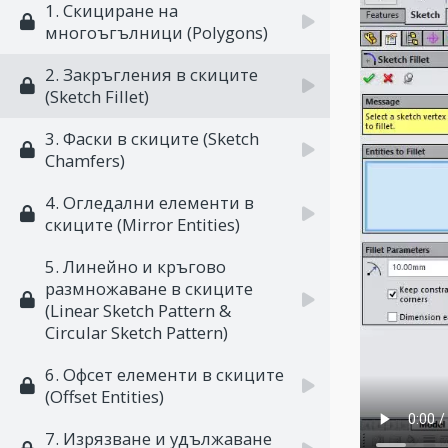
1. Скициране на
многоъгълници (Polygons)
2. Закръгления в скиците
(Sketch Fillet)
3. Фаски в скиците (Sketch
Chamfers)
4. Огледални елементи в
скиците (Mirror Entities)
5. Линейно и кръгово
размножаване в скиците
(Linear Sketch Pattern &
Circular Sketch Pattern)
6. Офсет елементи в скиците
(Offset Entities)
7. Изрязване и удължаване