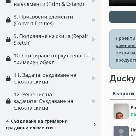
на елементи (Trim & Extend)
8. Присвоени елементи
(Convert Entities)
9. Поправяне на скица (Repair
Проектир
Sketch)
компоне
техники
10. Скициране върху стена на
продукт
тримерен обект
11. Задача: създаване на
Диску
сложна скица
Въпроси
12. Решение на
задачата: Създаване на
сложна скица
В
Ка
4. Създаване на тримерни
градивни елементи
Н