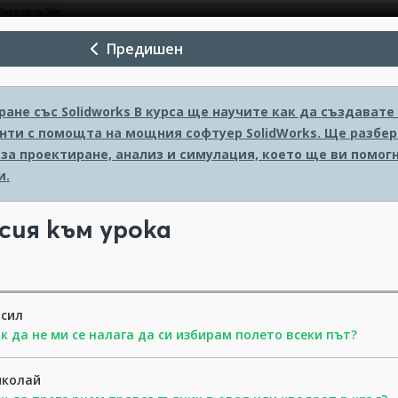
Предишен
ане със Solidworks
В курса ще научите как да създавате
нти с помощта на мощния софтуер SolidWorks. Ще разбер
 за проектиране, анализ и симулация, което ще ви помо
и.
сия към урока
асил
к да не ми се налага да си избирам полето всеки път?
иколай