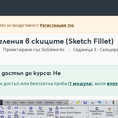
ство за продуктивност
Регистрация тук
.
ления в скиците (Sketch Fillet)
Проектиране със Solidworks
Седмица 3 - Скициране 
 достъп до курса: Не
н достъп или безплатна проба (
1 модула
), моля
влез