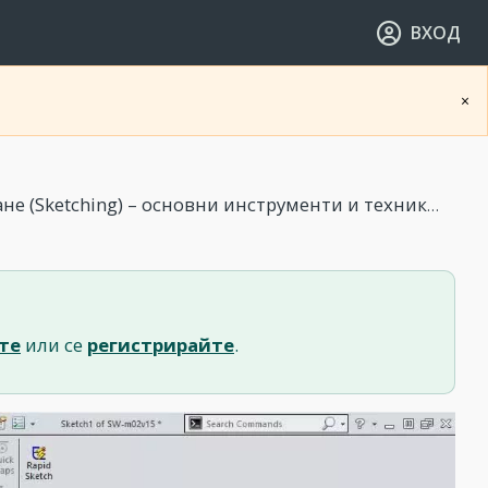
ВХОД
×
(Sketching) – основни инструменти и техники - Част 2
те
или се
регистрирайте
.