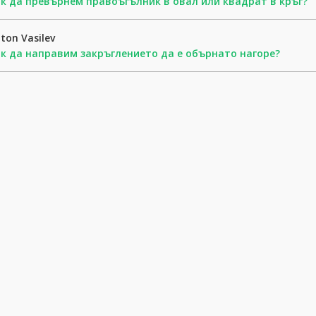
к да превърнем правоъгълник в овал или квадрат в кръг?
ton Vasilev
к да направим закръглението да е обърнато нагоре?