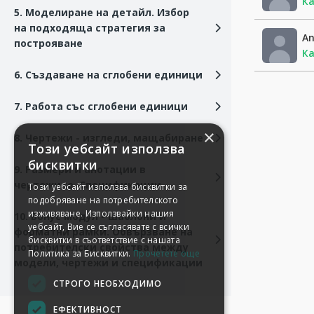
Ка
5. Моделиране на детайл. Избор
на подходяща стратегия за
An
построяване
Ка
6. Създаване на сглобени единици
7. Работа със сглобени единици
×
8. Чертежи - изгледи, мащабиране
Този уебсайт използва
бисквитки
9. Размери и анотации в
чертежите. Спецификации.
Този уебсайт използва бисквитки за
подобряване на потребителското
изживяване. Използвайки нашия
10. Бонус модул - шаблони и
уебсайт, Вие се съгласявате с всички
форматни рамки. Обвързване на
бисквитки в съответствие с нашата
потребителски свойства между
Политика за Бисквитки.
Прочетете още
модели, чертежи и спецификации
СТРОГО НЕОБХОДИМО
ЕФЕКТИВНОСТ