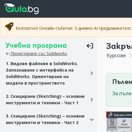
Прескочи към основното съдържание
Прескочи към навигацията
Безплатно! Онлайн събитие: 5-дневно AI предизвикател
Учебна програма
Закръг
Проектиране със Solidworks
Курсове
1. Видове файлове в SolidWorks.
Запознаване с интерфейса на
SolidWorks. Ориентиране на
Пълен
модела в пространството
За пъле
2. Скициране (Sketching) – основни
инструменти и техники - Част 1
3. Скициране (Sketching) – основни
инструменти и техники - Част 2