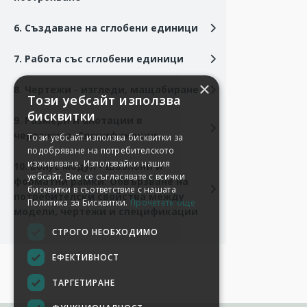
6. Създаване на сглобени единици
7. Работа със сглобени единици
×
8. Чертежи - изгледи, мащабиране
Този уебсайт използва
бисквитки
9. Размери и анотации в
чертежите. Спецификации.
Този уебсайт използва бисквитки за
подобряване на потребителското
изживяване. Използвайки нашия
10. Бонус модул - шаблони и
уебсайт, Вие се съгласявате с всички
форматни рамки. Обвързване на
бисквитки в съответствие с нашата
потребителски свойства между
Политика за Бисквитки.
Прочетете още
модели, чертежи и спецификации
СТРОГО НЕОБХОДИМО
ЕФЕКТИВНОСТ
ТАРГЕТИРАНЕ