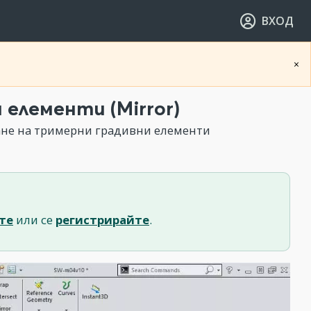
ВХОД
×
елементи (Mirror)
ане на тримерни градивни елементи
те
или се
регистрирайте
.