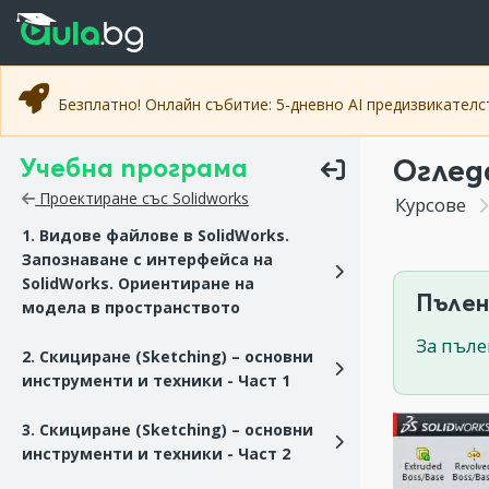
Прескочи към основното съдържание
Прескочи към навигацията
Безплатно! Онлайн събитие: 5-дневно AI предизвикател
Учебна програма
Оглед
Проектиране със Solidworks
Курсове
1. Видове файлове в SolidWorks.
Запознаване с интерфейса на
SolidWorks. Ориентиране на
Пълен
модела в пространството
За пъле
2. Скициране (Sketching) – основни
инструменти и техники - Част 1
3. Скициране (Sketching) – основни
инструменти и техники - Част 2