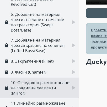
Revolved Cut)
6. Добавяне на материал
чрез изтегляне на сечение
по траектория (Swept
Boss/Base)
Проектир
компоне
7. Добавяне на материал
техники
чрез свързване на сечения
продукт
(Lofted Boss/Base)
Диску
8. Закръгления (Fillet)
9. Фаски (Chamfer)
10. Огледално размножаване
на градивни елементи
(Mirror)
11. Линейно размножаване