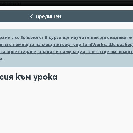
Предишен
ане със Solidworks
В курса ще научите как да създавате
нти с помощта на мощния софтуер SolidWorks. Ще разбер
 за проектиране, анализ и симулация, което ще ви помо
и.
сия към урока