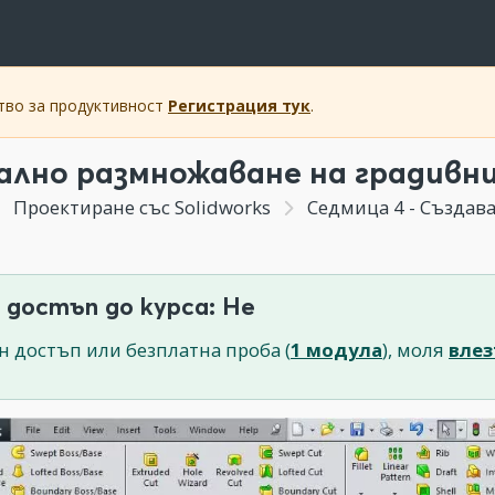
ство за продуктивност
Регистрация тук
.
ално размножаване на градивни 
Проектиране със Solidworks
Седмица 4 - Създав
 достъп до курса: Не
н достъп или безплатна проба (
1 модула
), моля
влез