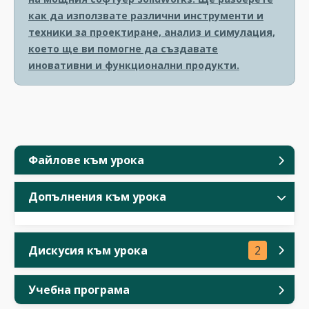
как да използвате различни инструменти и
техники за проектиране, анализ и симулация,
което ще ви помогне да създавате
иновативни и функционални продукти.
Файлове към урока
Допълнения към урока
Дискусия към урока
2
Учебна програма