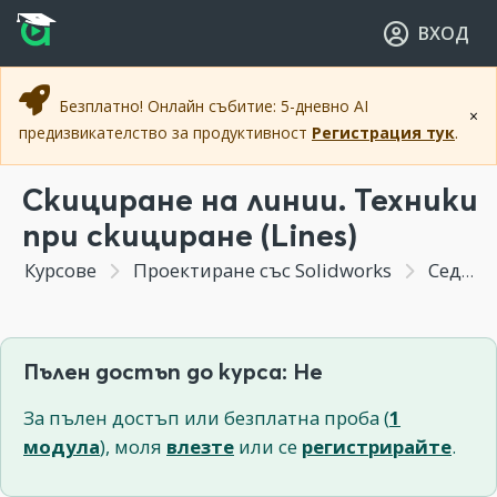
Прескочи към основното съдържание
Прескочи към навигацията
ВХОД
Безплатно! Онлайн събитие: 5-дневно AI
×
предизвикателство за продуктивност
Регистрация тук
.
Скициране на линии. Техники
при скициране (Lines)
Курсове
Проектиране със Solidworks
Седмица 2 - Скициране (Sketching) – основни инструменти и техники - Част 1
Пълен достъп до курса: Не
За пълен достъп или безплатна проба (
1
модула
), моля
влезте
или се
регистрирайте
.