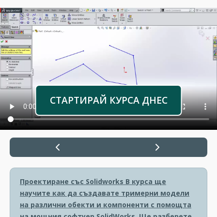
СТАРТИРАЙ КУРСА ДНЕС
Проектиране със Solidworks
В курса ще
научите как да създавате тримерни модели
на различни обекти и компоненти с помощта
на мощния софтуер SolidWorks. Ще разберете