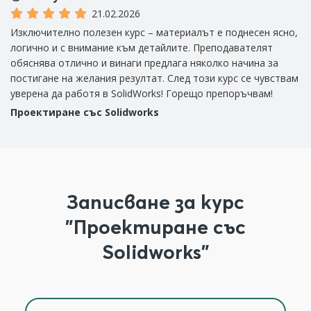
21.02.2026
Изключително полезен курс – материалът е поднесен ясно,
Ст
логично и с внимание към детайлите. Преподавателят
по
обяснява отлично и винаги предлага няколко начина за
н
постигане на желания резултат. След този курс се чувствам
П
уверенa да работя в SolidWorks! Горещо препоръчвам!
Проектиране със Solidworks
Записване за курс
"Проектиране със
Solidworks"