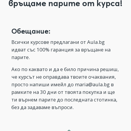
връщаме парите от курса!
Обещание:
Всички курсове предлагани от Aula.bg
идват със 100% гаранция за връщане на
парите.
Ако по каквато и да е било причина решиш,
че курсът не оправдава твоите очаквания,
просто напиши имейл до
maria@aula.bg
в
рамките на 30 дни от твоята покупка и ще
ти върнем парите до последната стотинка,
без да задаваме въпроси.