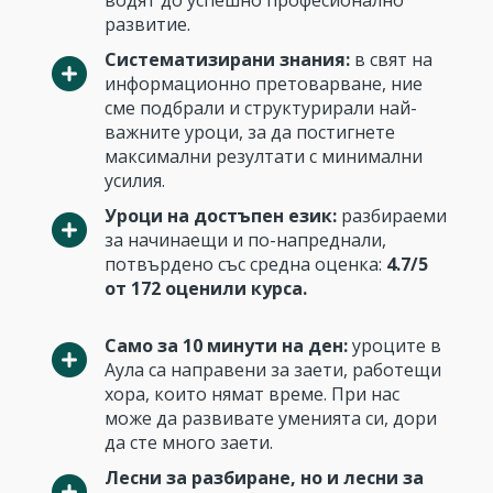
водят до успешно професионално
развитие.
Систематизирани знания:
в свят на
информационно претоварване, ние
сме подбрали и структурирали най-
важните уроци, за да постигнете
максимални резултати с минимални
усилия.
Уроци на достъпен език:
разбираеми
за начинаещи и по-напреднали,
потвърдено със средна оценка:
4.7/5
от 172 оценили курса.
Само за 10 минути на ден:
уроците в
Аула са направени за заети, работещи
хора, които нямат време. При нас
може да развивате уменията си, дори
да сте много заети.
Лесни за разбиране, но и лесни за