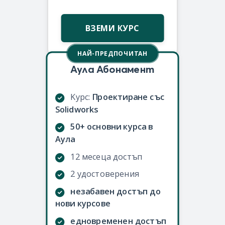
ВЗЕМИ КУРС
НАЙ-ПРЕДПОЧИТАН
Аула Абонамент
Kурс:
Проектиране със
Solidworks
50+ основни курса в
Аула
12 месеца достъп
2 удостоверения
незабавен достъп до
нови курсове
едновременен достъп