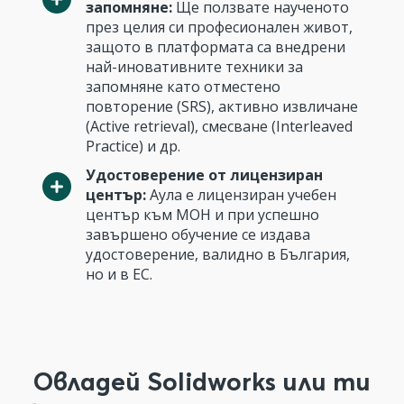
запомняне:
Ще ползвате наученото
през целия си професионален живот,
защото в платформата са внедрени
най-иновативните техники за
запомняне като отместено
повторение (SRS), активно извличане
(Active retrieval), смесване (Interleaved
Practice) и др.
Удостоверение от лицензиран
център:
Аула е лицензиран учебен
център към МОН и при успешно
завършено обучение се издава
удостоверение, валидно в България,
но и в ЕС.
Овладей Solidworks или ти