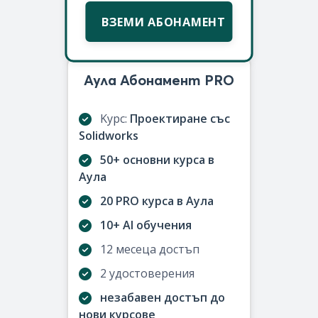
ВЗЕМИ АБОНАМЕНТ
Аула Абонамент PRO
Kурс:
Проектиране със
Solidworks
50+ основни курса в
Аула
20 PRO курса в Аула
10+ AI обучения
12 месеца достъп
2 удостоверения
незабавен достъп до
нови курсове