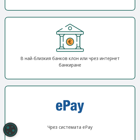
В най-близкия банков клон или чрез интернет
банкиране
Чрез системата ePay
НАСТРОЙКИ НА БИСКВИТКИТЕ