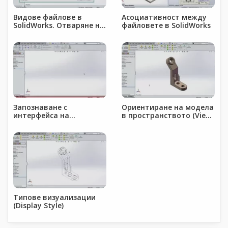
Видове файлове в
Асоциативност между
SolidWorks. Отваряне на
файловете в SolidWorks
нов документ, запис на
документ
Запознаване с
Ориентиране на модела
интерфейса на
в пространството (View
SolidWorks
orientation)
Типове визуализации
(Display Style)