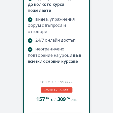
до колкото курса
пожелаете
видеа, упражнения,
форум с въпроси и
отговори
24/7 онлайн достъп
неограничено
повторение на уроци
във
всички основни курсове
183
359
/
.55
.00
€
лв.
-25.56 € / -50 лв.
157
309
.99
.00
/
€
лв.