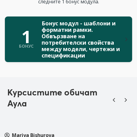
следните 1 бонус модула.
Бонус модул - шаблони и
1
форматни рамки.
Обвързване на
потребителски свойства
БОНУС
между модели, чертежи и
спецификации
Курсистите обичат
Аула
Mariya Bishurova