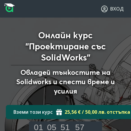
Прескочи към основното съдържание
Прескочи към навигацията
ВХОД
Онлайн курс
"Проектиране със
SolidWorks"
Овладей тънкостите на
Solidworks и спести време и
усилия
Вземи този курс
25,56 € / 50,00 лв. отстъпка
01
05
51
56