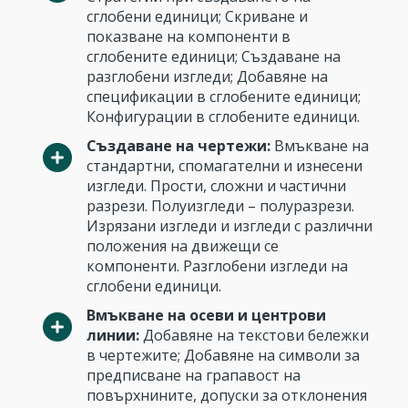
сглобени единици; Скриване и
показване на компоненти в
сглобените единици; Създаване на
разглобени изгледи; Добавяне на
спецификации в сглобените единици;
Конфигурации в сглобените единици.
Създаване на чертежи:
Вмъкване на
стандартни, спомагателни и изнесени
изгледи. Прости, сложни и частични
разрези. Полуизгледи – полуразрези.
Изрязани изгледи и изгледи с различни
положения на движещи се
компоненти. Разглобени изгледи на
сглобени единици.
Вмъкване на осеви и центрови
линии:
Добавяне на текстови бележки
в чертежите; Добавяне на символи за
предписване на грапавост на
повърхнините, допуски за отклонения