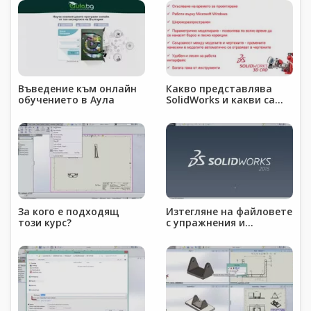
Въведение към онлайн
Какво представлява
обучението в Аула
SolidWorks и какви са
предимствата му?
За кого е подходящ
Изтегляне на файловете
този курс?
с упражнения и
инструкции за правилна
работа с тях