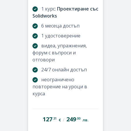
1 курс:
Проектиране със
Solidworks
6 месеца достъп
1 удостоверение
видеа, упражнения,
форум с въпроси и
отговори
24/7 онлайн достъп
неограничено
повторение на уроци в
курса
127
249
.31
.00
/
€
лв.