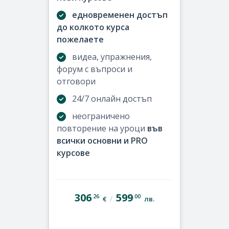
едновременен достъп
до колкото курса
пожелаете
видеа, упражнения,
форум с въпроси и
отговори
24/7 онлайн достъп
неограничено
повторение на уроци
във
всички основни и PRO
курсове
306
599
.26
.00
/
€
лв.