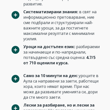
развитие.
Систематизирани знания:
в свят на
информационно претоварване, ние
сме подбрали и структурирали най-
важните уроци, за да постигнете
максимални резултати с минимални
усилия.
Уроци на достъпен език:
разбираеми
за начинаещи и по-напреднали,
потвърдено със средна оценка:
4.7/5
от 710 оценили курса.
Само за 10 минути на ден:
уроците в
Аула са направени за заети, работещи
хора, които нямат време. При нас
може да развивате уменията си, дори
да сте много заети.
Лесни за разбиране, но и лесни за