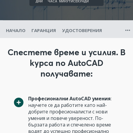
ДНИ
ЧАСА
МИНУТИ
СЕКУНДИ
НАЧАЛО
ГАРАНЦИЯ
УДОСТОВЕРЕНИЯ
Спестете време и усилия. В
курса по AutoCAD
получавате:
Професионални AutoCAD умения
:
научете се да работите като най-
добрите професионалисти с нови
умения и повече увереност. По-
бързата работа и спечелено време
водят до успешно професионално