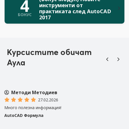
4
инструменти от
практиката след AutoCAD
БОНУС
2017
Курсистите обичат
Аула
Методи Методиев
27.02.2026
Много полезна информация!
Мн
AutoCAD Формула
A