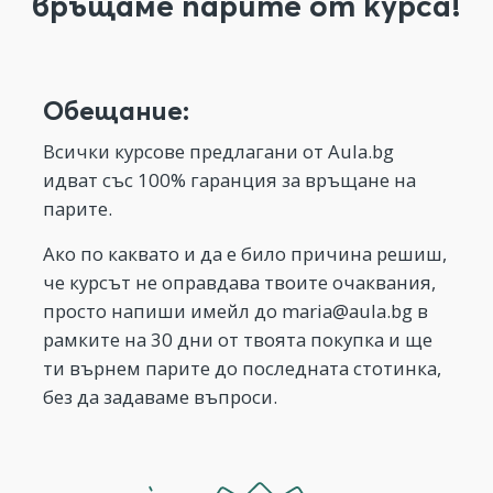
връщаме парите от курса!
Обещание:
Всички курсове предлагани от Aula.bg
идват със 100% гаранция за връщане на
парите.
Ако по каквато и да е било причина решиш,
че курсът не оправдава твоите очаквания,
просто напиши имейл до
maria@aula.bg
в
рамките на 30 дни от твоята покупка и ще
ти върнем парите до последната стотинка,
без да задаваме въпроси.