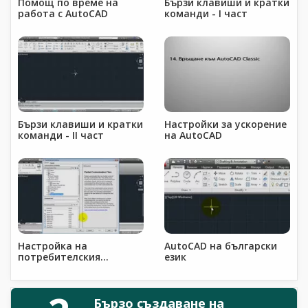
Помощ по време на
Бързи клавиши и кратки
работа с AutoCAD
команди - I част
Бързи клавиши и кратки
Настройки за ускорение
команди - II част
на AutoCAD
Настройка на
AutoCAD на български
потребителския
език
интерфейс чрез CUI
Бързо създаване на