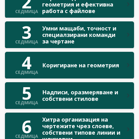
2
геометрия и ефективна
работа с файлове
СЕДМИЦА
3
Умни мащаби, точност и
специалзирани команди
за чертане
СЕДМИЦА
4
Коригиране на геометрия
СЕДМИЦА
5
Надписи, оразмеряванe и
собствени стилове
СЕДМИЦА
6
Хитра организация на
чертежите чрез слоеве,
собствени типове линии и
СЕДМИЦА
щриховки