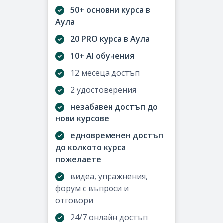
50+ основни курса в
Аула
20 PRO курса в Аула
10+ AI обучения
12 месеца достъп
2 удостоверения
незабавен достъп до
нови курсове
едновременен достъп
до колкото курса
пожелаете
видеа, упражнения,
форум с въпроси и
отговори
24/7 онлайн достъп