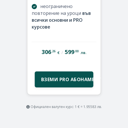
неограничено
повторение на уроци
във
всички основни и PRO
курсове
306
599
.26
.00
/
€
лв.
ВЗЕМИ PRO АБОНАМЕНТ
Официален валутен курс: 1 € = 1.95583 лв.