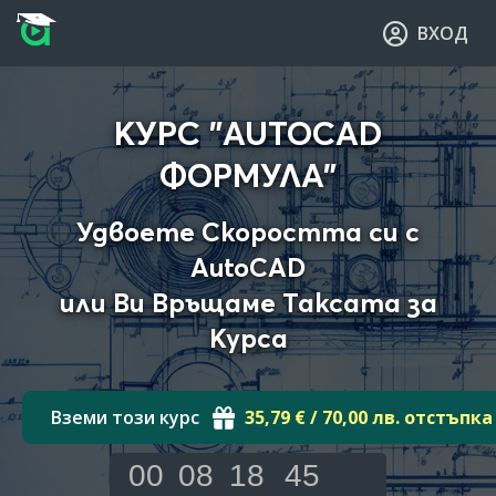
Прескочи към основното съдържание
Прескочи към навигацията
ВХОД
КУРС "AUTOCAD
ФОРМУЛА"
Удвоете Скоростта си с
AutoCAD
или Ви Връщаме Таксата за
Курса
Вземи този курс
35,79 € / 70,00 лв. отстъпка
00
08
18
44