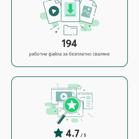
194
работни файла за безплатно сваляне
4.7
/ 5