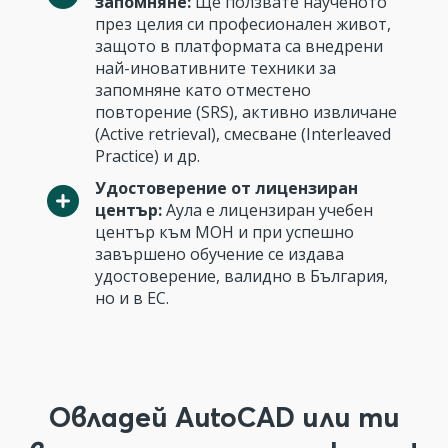
запомняне:
Ще ползвате наученото
през целия си професионален живот,
защото в платформата са внедрени
най-иновативните техники за
запомняне като отместено
повторение (SRS), активно извличане
(Active retrieval), смесване (Interleaved
Practice) и др.
Удостоверение от лицензиран
център:
Аула е лицензиран учебен
център към МОН и при успешно
завършено обучение се издава
удостоверение, валидно в България,
но и в ЕС.
Овладей AutoCAD или ти