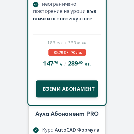
неограничено
повторение на уроци
във
всички основни курсове
183
359
/
.55
.00
€
лв.
-35.79 € / -70 лв.
147
289
.76
.00
/
€
лв.
ВЗЕМИ АБОНАМЕНТ
Аула Абонамент PRO
Kурс:
AutoCAD Формула