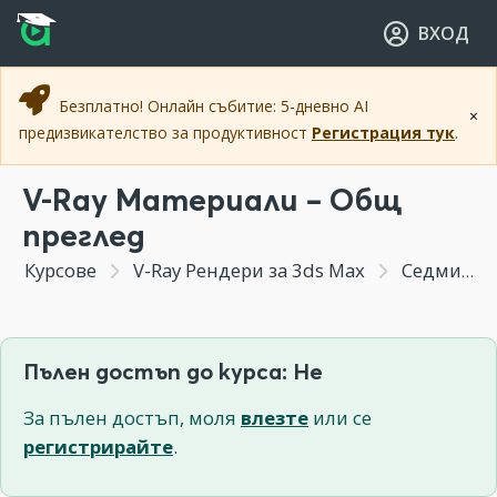
Прескочи към основното съдържание
Прескочи към навигацията
ВХОД
Безплатно! Онлайн събитие: 5-дневно AI
×
предизвикателство за продуктивност
Регистрация тук
.
V-Ray Материали – Общ
преглед
Курсове
V-Ray Рендери за 3ds Max
Седмица 3 - V-Ray материали
Пълен достъп до курса: Не
За пълен достъп, моля
влезте
или се
регистрирайте
.