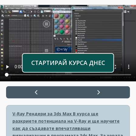
СТАРТИРАЙ КУРСА ДНЕС
V-Ray Рендери за 3ds Max
В курса ще
разкриете потенциала на V-Ray и ще научите
как да създавате впечатляващи
визуализации в програмата 3ds Max. За хората