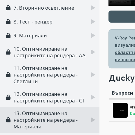
7. Вторично осветлeние
8. Тест - рендер
9. Материали
V-Ray Ре
визуализ
10. Оптимизиране на
областт
настройките на рендера - АА
ви позв
11. Оптимизиране на
настройките на рендера -
Диску
Светлини
Въпроси
12. Оптимизиране на
настройките на рендера - GI
vr
13. Оптимизиране на
Ко
настройките на рендера -
Материали