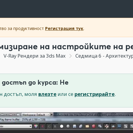
ство за продуктивност
Регистрация тук
.
изиране на настройките на р
V-Ray Рендери за 3ds Max
Седмица 6 - Архитектур
 достъп до курса: Не
н достъп, моля
влезте
или се
регистрирайте
.