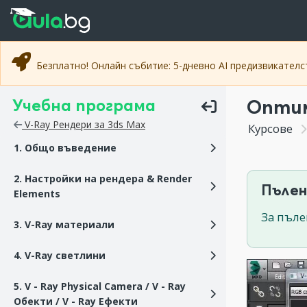
Прескочи към основното съдържание
Прескочи към навигацията
Безплатно! Онлайн събитие: 5-дневно AI предизвикател
Учебна програма
Оптим
V-Ray Рендери за 3ds Max
Курсове
1. Общо въведение
2. Настройки на рендера & Render
Пълен
Elements
За пъле
3. V-Ray материали
4. V-Ray светлини
5. V - Ray Physical Camera / V - Ray
Обекти / V - Ray Ефекти