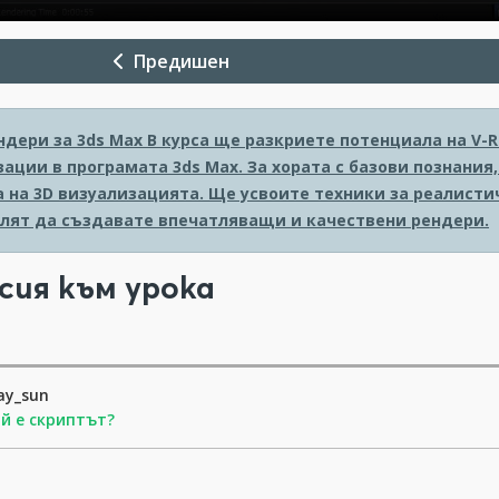
Предишен
ндери за 3ds Max
В курса ще разкриете потенциала на V-
ации в програмата 3ds Max. За хората с базови познания
а на 3D визуализацията. Ще усвоите техники за реалисти
олят да създавате впечатляващи и качествени рендери.
сия към урока
ay_sun
й е скриптът?