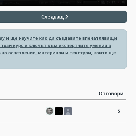
Следващ
Ray и ще научите как да създавате впечатляващи
, този курс е ключът към експертните умения в
чно осветление, материали и текстури, които ще
Отговори
5