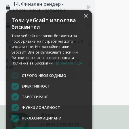
14. Финален рендер -
корекции и настройки
×
Този уебсайт използва
15. Финални корекции във
бисквитки
Photoshop
Този уебсайт използва бисквитки за
7. Архитектурно визуализиране с V
подобряване на потребителското
изживяване. Използвайки нашия
- Ray - Интериор
уебсайт, Вие се съгласявате с всички
бисквитки в съответствие с нашата
8. Продуктово визуализиране с V-
Политика за Бисквитки.
Прочетете още
Ray
СТРОГО НЕОБХОДИМО
ЕФЕКТИВНОСТ
ТАРГЕТИРАНЕ
ФУНКЦИОНАЛНОСТ
Аула
НЕКЛАСИФИЦИРАНИ
(+359) 2 987 8176