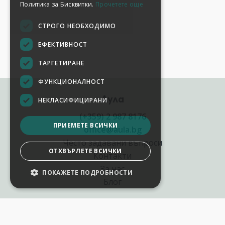
Политика за Бисквитки.
Прочетете още
СТРОГО НЕОБХОДИМО
ЕФЕКТИВНОСТ
ТАРГЕТИРАНЕ
ФУНКЦИОНАЛНОСТ
Аула
НЕКЛАСИФИЦИРАНИ
(+359) 2 987 8176
ПРИЕМЕТЕ ВСИЧКИ
office@aula.bg
Често задавани въпроси
ОТХВЪРЛЕТЕ ВСИЧКИ
Контакти
За нас
ПОКАЖЕТЕ ПОДРОБНОСТИ
НАСТРОЙКИ НА БИСКВИТКИТЕ
Блог
Полезни връзки
Създай курс за Аула