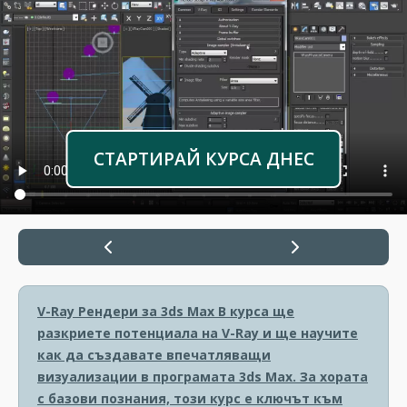
СТАРТИРАЙ КУРСА ДНЕС
V-Ray Рендери за 3ds Max
В курса ще
разкриете потенциала на V-Ray и ще научите
как да създавате впечатляващи
визуализации в програмата 3ds Max. За хората
с базови познания, този курс е ключът към