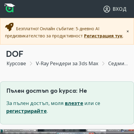
Прескочи към основното съдържание
Прескочи към навигацията
ВХОД
Безплатно! Онлайн събитие: 5-дневно AI
×
предизвикателство за продуктивност
Регистрация тук
.
DOF
Курсове
V-Ray Рендери за 3ds Max
Седмица 5 - V - Ray Physical Camera / V - Ray Обекти / V - Ray Ефекти
Пълен достъп до курса: Не
За пълен достъп, моля
влезте
или се
регистрирайте
.