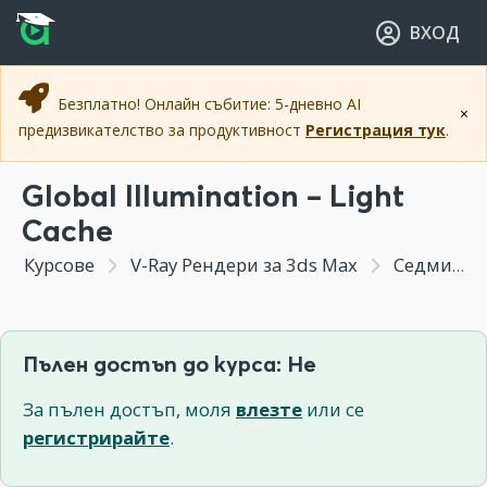
Прескочи към основното съдържание
Прескочи към навигацията
ВХОД
Безплатно! Онлайн събитие: 5-дневно AI
×
предизвикателство за продуктивност
Регистрация тук
.
Global Illumination – Light
Cache
Курсове
V-Ray Рендери за 3ds Max
Седмица 2 - Настройки на рендера & Render Elements
Пълен достъп до курса: Не
За пълен достъп, моля
влезте
или се
регистрирайте
.