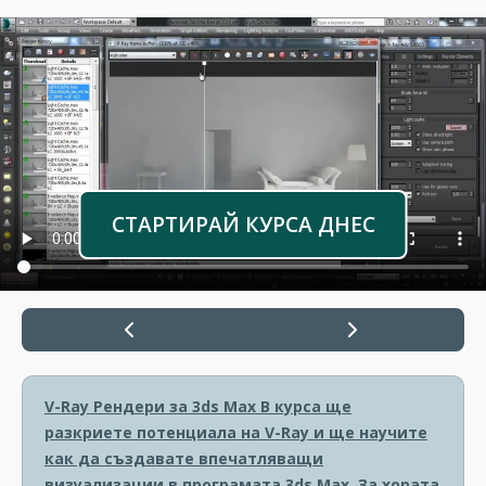
СТАРТИРАЙ КУРСА ДНЕС
V-Ray Рендери за 3ds Max
В курса ще
разкриете потенциала на V-Ray и ще научите
как да създавате впечатляващи
визуализации в програмата 3ds Max. За хората