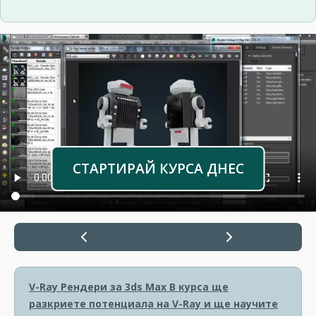
СТАРТИРАЙ КУРСА ДНЕС
V-Ray Рендери за 3ds Max
В курса ще
разкриете потенциала на V-Ray и ще научите