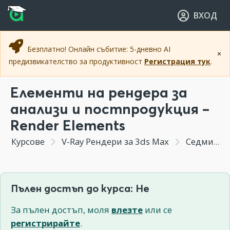
Прескочи към основното съдържание
Прескочи към навигацията
ВХОД
Безплатно! Онлайн събитие: 5-дневно AI
×
предизвикателство за продуктивност
Регистрация тук
.
Елементи на рендера за
анализи и постпродукция –
Render Elements
Курсове
V-Ray Рендери за 3ds Max
Седмица 2 - Настройки на рендера & Render Elements
Пълен достъп до курса: Не
За пълен достъп, моля
влезте
или се
регистрирайте
.