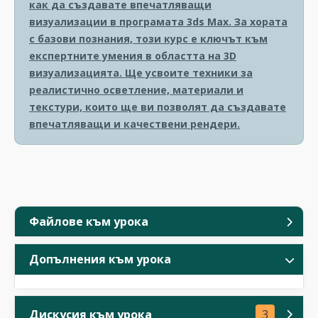
как да създавате впечатляващи
визуализации в програмата 3ds Max. За хората
с базови познания, този курс е ключът към
експертните умения в областта на 3D
визуализацията. Ще усвоите техники за
реалистично осветление, материали и
текстури, които ще ви позволят да създавате
впечатляващи и качествени рендери.
Файлове към урока
Допълнения към урока
Дискусия към урока
3