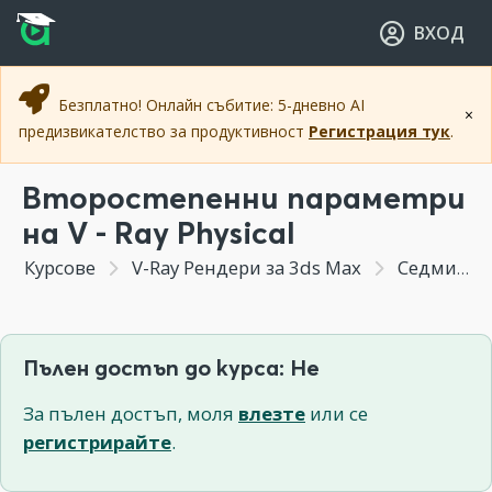
Прескочи към основното съдържание
Прескочи към навигацията
ВХОД
Безплатно! Онлайн събитие: 5-дневно AI
×
предизвикателство за продуктивност
Регистрация тук
.
Второстепенни параметри
на V - Ray Physical
Курсове
V-Ray Рендери за 3ds Max
Седмица 5 - V - Ray Physical Camera / V - Ray Обекти / V - Ray Ефекти
Пълен достъп до курса: Не
За пълен достъп, моля
влезте
или се
регистрирайте
.