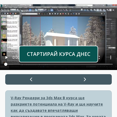
СТАРТИРАЙ КУРСА ДНЕС
V-Ray Рендери за 3ds Max
В курса ще
разкриете потенциала на V-Ray и ще научите
как да създавате впечатляващи
визуализации в програмата 3ds Max. За хората