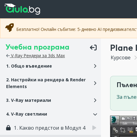
Прескочи към основното съдържание
Прескочи към навигацията
Безплатно! Онлайн събитие: 5-дневно AI предизвикател
Учебна програма
Plane 
V-Ray Рендери за 3ds Max
Курсове
1. Общо въведение
2. Настройки на рендера & Render
Пълен
Elements
За пъле
3. V-Ray материали
4. V-Ray светлини
1. Какво предстои в Модул 4