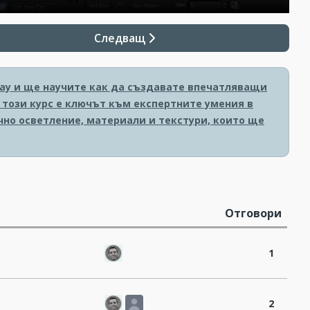
Следващ
Ray и ще научите как да създавате впечатляващи
, този курс е ключът към експертните умения в
чно осветление, материали и текстури, които ще
Отговори
1
2