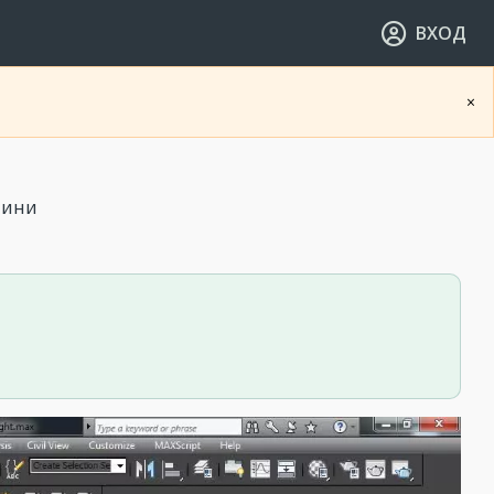
ВХОД
×
лини