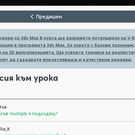
Предишен
ндери за 3ds Max
В курса ще разкриете потенциала на V-
ации в програмата 3ds Max. За хората с базови познания
а на 3D визуализацията. Ще усвоите техники за реалисти
олят да създавате впечатляващи и качествени рендери.
сия към урока
itsa
къв multiply е подходящ?
lia_K