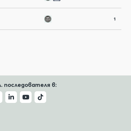
1
л. последователя в: