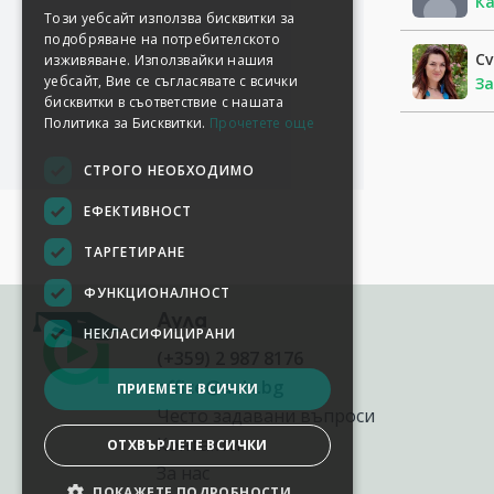
Ка
Този уебсайт използва бисквитки за
подобряване на потребителското
Cv
изживяване. Използвайки нашия
уебсайт, Вие се съгласявате с всички
З
бисквитки в съответствие с нашата
Политика за Бисквитки.
Прочетете още
СТРОГО НЕОБХОДИМО
ЕФЕКТИВНОСТ
ТАРГЕТИРАНЕ
ФУНКЦИОНАЛНОСТ
Аула
НЕКЛАСИФИЦИРАНИ
(+359) 2 987 8176
office@aula.bg
ПРИЕМЕТЕ ВСИЧКИ
Често задавани въпроси
Контакти
ОТХВЪРЛЕТЕ ВСИЧКИ
За нас
ПОКАЖЕТЕ ПОДРОБНОСТИ