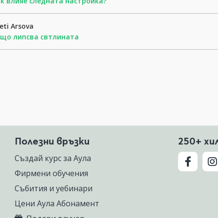
к влияе следната настройка?
eti Arsova
ащо липсва свтлината
Полезни връзки
250+ хи
Създай курс за Аула
Фирмени обучения
Събития и уебинари
Цени Аула Абонамент