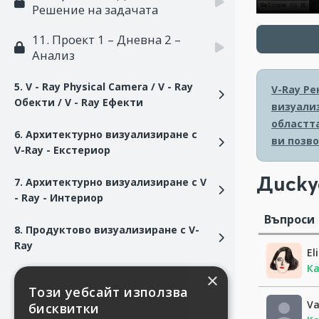
Решение на задачата
11. Проект 1 – Дневна 2 –
Анализ
5. V - Ray Physical Camera / V - Ray
V-Ray Ре
Обекти / V - Ray Ефекти
визуализ
областт
6. Архитектурно визуализиране с
ви позв
V-Ray - Екстериор
Диску
7. Архитектурно визуализиране с V
- Ray - Интериор
Въпроси
8. Продуктово визуализиране с V-
Ray
El
Ка
×
Този уебсайт използва
Va
бисквитки