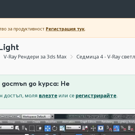
ство за продуктивност
Регистрация тук
.
Light
V-Ray Рендери за 3ds Max
Седмица 4 - V-Ray свет
 достъп до курса: Не
н достъп, моля
влезте
или се
регистрирайте
.