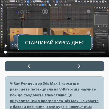
СТАРТИРАЙ КУРСА ДНЕС
V-Ray Рендери за 3ds Max
В курса ще
разкриете потенциала на V-Ray и ще научите
как да създавате впечатляващи
визуализации в програмата 3ds Max. За хората
с базови познания, този курс е ключът към