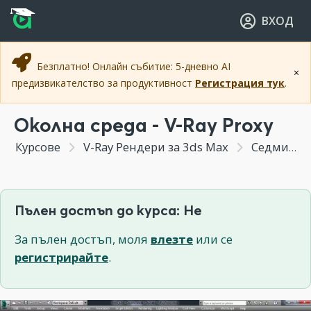
Прескочи към основното съдържание
Прескочи към навигацията
ВХОД
Безплатно! Онлайн събитие: 5-дневно AI
×
предизвикателство за продуктивност
Регистрация тук
.
Околна среда - V-Ray Proxy
Курсове
V-Ray Рендери за 3ds Max
Седмица 6 - Архитектурно визуализиране с V-Ray - Екстериор
Пълен достъп до курса: Не
За пълен достъп, моля
влезте
или се
регистрирайте
.