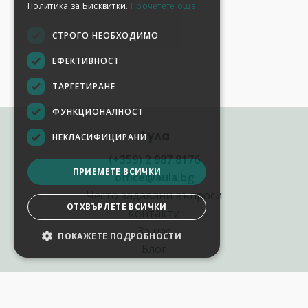
Политика за Бисквитки.
Прочетете още
СТРОГО НЕОБХОДИМО
ЕФЕКТИВНОСТ
ТАРГЕТИРАНЕ
ФУНКЦИОНАЛНОСТ
Аула
НЕКЛАСИФИЦИРАНИ
(+359) 2 987 8176
ПРИЕМЕТЕ ВСИЧКИ
office@aula.bg
Често задавани въпроси
ОТХВЪРЛЕТЕ ВСИЧКИ
Контакти
За нас
ПОКАЖЕТЕ ПОДРОБНОСТИ
НАСТРОЙКИ НА БИСКВИТКИТЕ
Блог
Полезни връзки
Създай курс за Аула