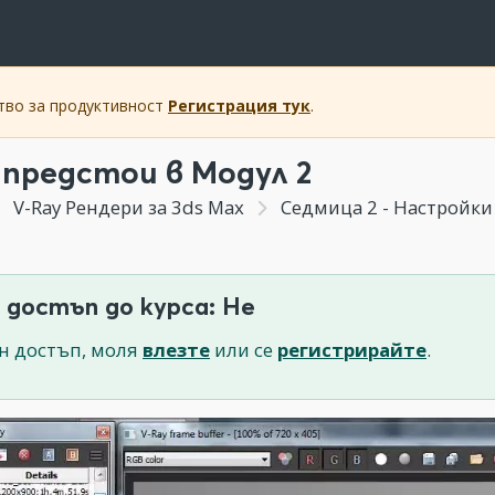
ство за продуктивност
Регистрация тук
.
 предстои в Модул 2
V-Ray Рендери за 3ds Max
Седмица 2 - Настройки 
 достъп до курса: Не
н достъп, моля
влезте
или се
регистрирайте
.