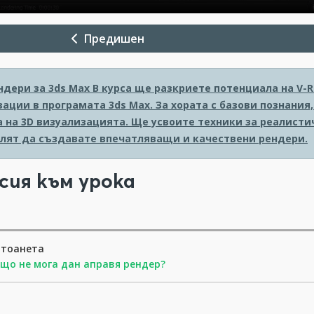
Предишен
ндери за 3ds Max
В курса ще разкриете потенциала на V-
ации в програмата 3ds Max. За хората с базови познания
а на 3D визуализацията. Ще усвоите техники за реалисти
олят да създавате впечатляващи и качествени рендери.
сия към урока
нтоанета
що не мога дан аправя рендер?