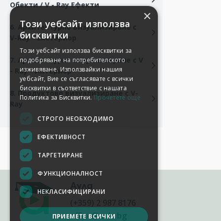
Обекти / V - Ray Ефекти
×
Този уебсайт използва
6. Архитектурно визуализиране с
бисквитки
V-Ray - Екстериор
Този уебсайт използва бисквитки за
7. Архитектурно визуализиране с V
подобряване на потребителското
изживяване. Използвайки нашия
- Ray - Интериор
уебсайт, Вие се съгласявате с всички
бисквитки в съответствие с нашата
8. Продуктово визуализиране с V-
Политика за Бисквитки.
Прочетете още
Ray
СТРОГО НЕОБХОДИМО
ЕФЕКТИВНОСТ
ТАРГЕТИРАНЕ
ФУНКЦИОНАЛНОСТ
Аула
НЕКЛАСИФИЦИРАНИ
(+359) 2 987 8176
office@aula.bg
ПРИЕМЕТЕ ВСИЧКИ