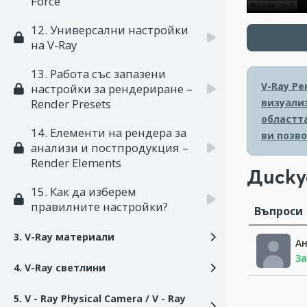
Force
12. Универсални настройки
на V-Ray
13. Работа със запазени
V-Ray Ре
настройки за рендериране –
визуализ
Render Presets
областт
14. Елементи на рендера за
ви позв
анализи и постпродукция –
Render Elements
Диску
15. Как да изберем
правилните настройки?
Въпроси
3. V-Ray материали
А
За
4. V-Ray светлини
5. V - Ray Physical Camera / V - Ray