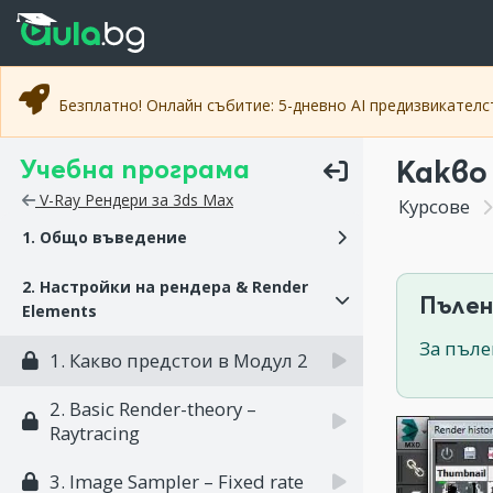
Прескочи към основното съдържание
Прескочи към навигацията
Безплатно! Онлайн събитие: 5-дневно AI предизвикател
Учебна програма
Какво
V-Ray Рендери за 3ds Max
Курсове
1. Общо въведение
2. Настройки на рендера & Render
Пълен
Elements
За пъле
1. Какво предстои в Модул 2
2. Basic Render-theory –
Raytracing
3. Image Sampler – Fixed rate