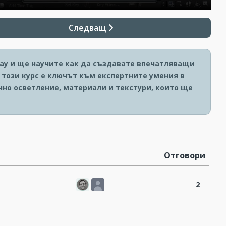
Следващ
Ray и ще научите как да създавате впечатляващи
, този курс е ключът към експертните умения в
чно осветление, материали и текстури, които ще
Отговори
2