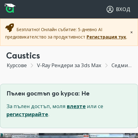
Прескочи към основното съдържание
Прескочи към навигацията
ВХОД
Безплатно! Онлайн събитие: 5-дневно AI
×
предизвикателство за продуктивност
Регистрация тук
.
Caustics
Курсове
V-Ray Рендери за 3ds Max
Седмица 5 - V - Ray Physical Camera / V - Ray Обекти / V - Ray Ефекти
Пълен достъп до курса: Не
За пълен достъп, моля
влезте
или се
регистрирайте
.