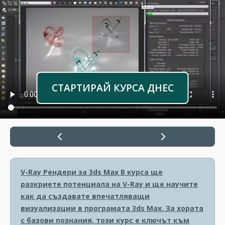
СТАРТИРАЙ КУРСА ДНЕС
V-Ray Рендери за 3ds Max
В курса ще
разкриете потенциала на V-Ray и ще научите
как да създавате впечатляващи
визуализации в програмата 3ds Max. За хората
с базови познания, този курс е ключът към