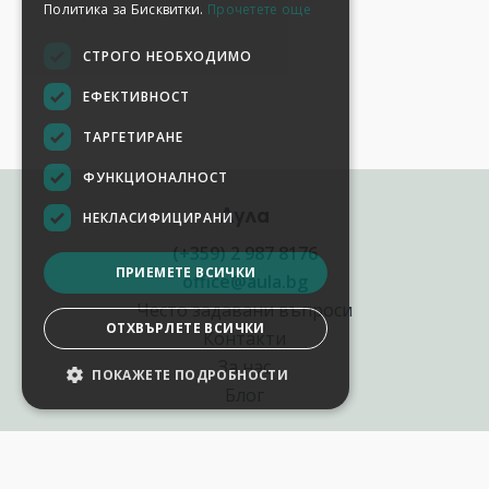
Политика за Бисквитки.
Прочетете още
СТРОГО НЕОБХОДИМО
ЕФЕКТИВНОСТ
ТАРГЕТИРАНЕ
ФУНКЦИОНАЛНОСТ
Аула
НЕКЛАСИФИЦИРАНИ
(+359) 2 987 8176
ПРИЕМЕТЕ ВСИЧКИ
office@aula.bg
Често задавани въпроси
ОТХВЪРЛЕТЕ ВСИЧКИ
Контакти
За нас
ПОКАЖЕТЕ ПОДРОБНОСТИ
Блог
Полезни връзки
Създай курс за Аула