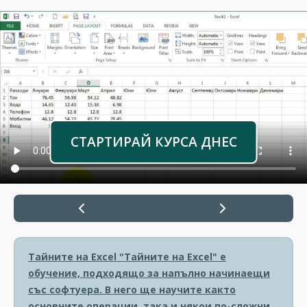
СТАРТИРАЙ КУРСА ДНЕС
Тайните на Excel
"Тайните на Excel" е
обучение, подходящо за напълно начинаещи
със софтуера. В него ще научите както
основните операции, така и някои по-сложни.