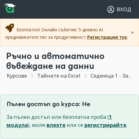
Прескочи към основното съдържание
Прескочи към навигацията
ВХОД
Безплатно! Онлайн събитие: 5-дневно AI
×
предизвикателство за продуктивност
Регистрация тук
.
Ръчно и автоматично
въвеждане на данни
Курсове
Тайните на Excel
Седмица 1 - Запознаване с интерфейса и базови функции на Excel
Пълен достъп до курса: Не
За пълен достъп или безплатна проба (
1
модула
), моля
влезте
или се
регистрирайте
.