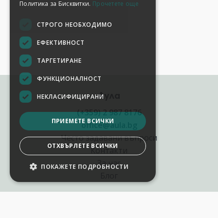
Политика за Бисквитки.
Прочетете още
СТРОГО НЕОБХОДИМО
ЕФЕКТИВНОСТ
ТАРГЕТИРАНЕ
ФУНКЦИОНАЛНОСТ
Аула
НЕКЛАСИФИЦИРАНИ
(+359) 2 987 8176
ПРИЕМЕТЕ ВСИЧКИ
office@aula.bg
Често задавани въпроси
ОТХВЪРЛЕТЕ ВСИЧКИ
Контакти
За нас
ПОКАЖЕТЕ ПОДРОБНОСТИ
Блог
Полезни връзки
Създай курс за Аула