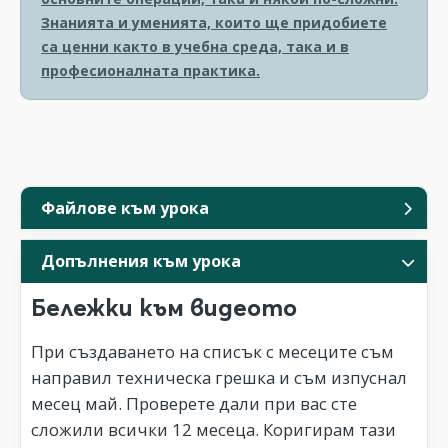
Знанията и уменията, които ще придобиете
са ценни както в учебна среда, така и в
професионалната практика.
Файлове към урока
Допълнения към урока
Бележки към видеото
При създаването на списък с месеците съм
направил техническа грешка и съм изпуснал
месец май. Проверете дали при вас сте
сложили всички 12 месеца. Коригирам тази