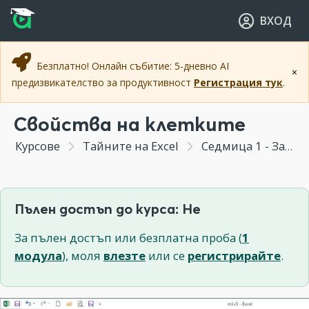
Прескочи към основното съдържание
Прескочи към навигацията
ВХОД
Безплатно! Онлайн събитие: 5-дневно AI
×
предизвикателство за продуктивност
Регистрация тук
.
Свойства на клетките
Курсове
Тайните на Excel
Седмица 1 - Запознаване с интерфейса и базови функции на Excel
Пълен достъп до курса: Не
За пълен достъп или безплатна проба (
1
модула
), моля
влезте
или се
регистрирайте
.