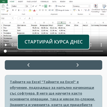
СТАРТИРАЙ КУРСА ДНЕС
Тайните на Excel
"Тайните на Excel" е
обучение, подходящо за напълно начинаещи
със софтуера. В него ще научите както
основните операции, така и някои по-сложни.
Знанията и уменията, които ще придобиете