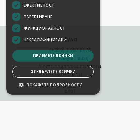
ЕФЕКТИВНОСТ
ТАРГЕТИРАНЕ
ФУНКЦИОНАЛНОСТ
Аула
НЕКЛАСИФИЦИРАНИ
(+359) 2 987 8176
ПРИЕМЕТЕ ВСИЧКИ
office@aula.bg
Често задавани въпроси
ОТХВЪРЛЕТЕ ВСИЧКИ
Контакти
За нас
НАСТРОЙКИ НА БИСКВИТКИТЕ
Блог
Полезни връзки
Създай курс за Аула
Фирмени обучения
Събития и уебинари