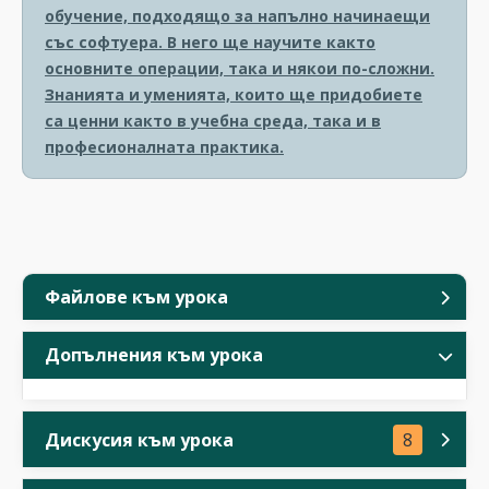
обучение, подходящо за напълно начинаещи
със софтуера. В него ще научите както
основните операции, така и някои по-сложни.
Знанията и уменията, които ще придобиете
са ценни както в учебна среда, така и в
професионалната практика.
Файлове към урока
Допълнения към урока
Дискусия към урока
8