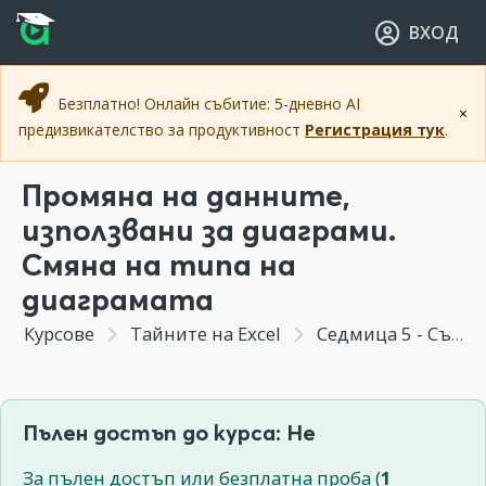
Прескочи към основното съдържание
Прескочи към навигацията
ВХОД
Безплатно! Онлайн събитие: 5-дневно AI
×
предизвикателство за продуктивност
Регистрация тук
.
Промяна на данните,
използвани за диаграми.
Смяна на типа на
диаграмата
Курсове
Тайните на Excel
Седмица 5 - Създаване на диаграми с Excel в две стъпки. Удачен избор на тип диаграма.
Пълен достъп до курса: Не
За пълен достъп или безплатна проба (
1