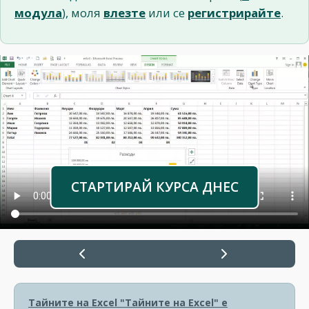
модула
), моля
влезте
или се
регистрирайте
.
СТАРТИРАЙ КУРСА ДНЕС
Тайните на Excel
"Тайните на Excel" е