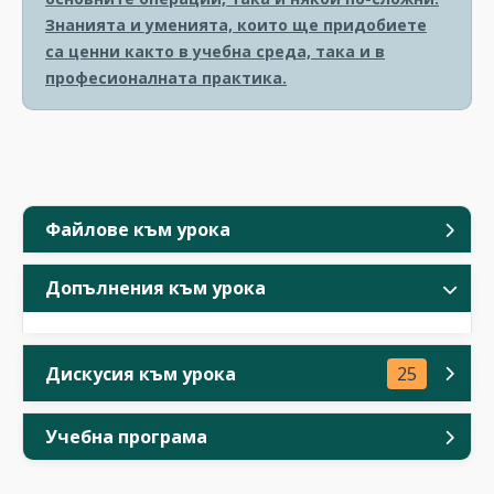
Знанията и уменията, които ще придобиете
са ценни както в учебна среда, така и в
професионалната практика.
Файлове към урока
Допълнения към урока
Дискусия към урока
25
Учебна програма