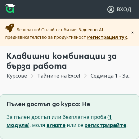
Прескочи към основното съдържание
Прескочи към навигацията
ВХОД
Безплатно! Онлайн събитие: 5-дневно AI
×
предизвикателство за продуктивност
Регистрация тук
.
Клавишни комбинации за
бърза работа
Курсове
Тайните на Excel
Седмица 1 - Запознаване с интерфейса и базови функции на Excel
Пълен достъп до курса: Не
За пълен достъп или безплатна проба (
1
модула
), моля
влезте
или се
регистрирайте
.