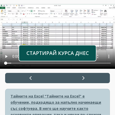
СТАРТИРАЙ КУРСА ДНЕС
Тайните на Excel
"Тайните на Excel" е
обучение, подходящо за напълно начинаещи
със софтуера. В него ще научите както
основните операции, така и някои по-сложни.