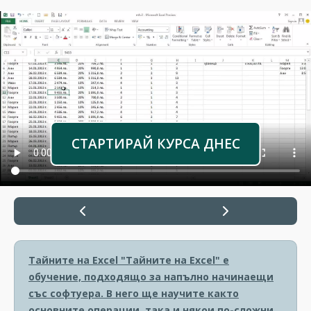
СТАРТИРАЙ КУРСА ДНЕС
Тайните на Excel
"Тайните на Excel" е
обучение, подходящо за напълно начинаещи
със софтуера. В него ще научите както
основните операции, така и някои по-сложни.