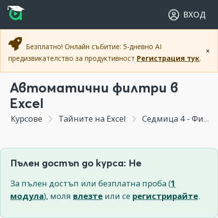
Прескочи към основното съдържание
Прескочи към навигацията
ВХОД
Безплатно! Онлайн събитие: 5-дневно AI
×
предизвикателство за продуктивност
Регистрация тук
.
Автоматични филтри в
Excel
Курсове
Тайните на Excel
Седмица 4 - Филтри за данни. Копиране, намиране, заместване на стойности и препратки.
Пълен достъп до курса: Не
За пълен достъп или безплатна проба (
1
модула
), моля
влезте
или се
регистрирайте
.