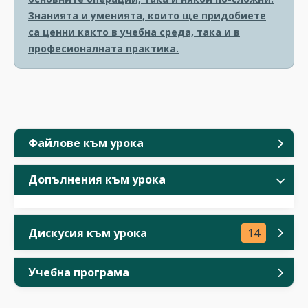
Знанията и уменията, които ще придобиете
са ценни както в учебна среда, така и в
професионалната практика.
Файлове към урока
Допълнения към урока
Дискусия към урока
14
Учебна програма