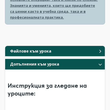
Знанията и уменията, които ще придобиете
са ценни както в учебна среда, така и в
професионалната практика.
Файлове към урока
Допълнения към урока
Инструкция за гледане на
уроците: