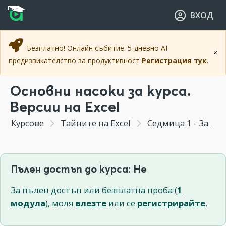
Прескочи към основното съдържание
Прескочи към навигацията
ВХОД
Безплатно! Онлайн събитие: 5-дневно AI
×
предизвикателство за продуктивност
Регистрация тук
.
Основни насоки за курса.
Версии на Excel
Курсове
Тайните на Excel
Седмица 1 - Запознаване с интерфейса и базови функции на Excel
Пълен достъп до курса: Не
За пълен достъп или безплатна проба (
1
модула
), моля
влезте
или се
регистрирайте
.