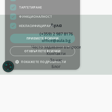
Аула
(+359) 2 987 8176
office@aula.bg
Често задавани въпроси
Контакти
За нас
НАСТРОЙКИ НА БИСКВИТКИТЕ
Блог
Полезни връзки
Създай курс за Аула
Фирмени обучения
Събития и уебинари
Цени Аула Абонамент