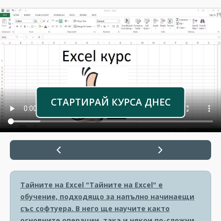
СТАРТИРАЙ КУРСА ДНЕС
Тайните на Excel
"Тайните на Excel" е
обучение, подходящо за напълно начинаещи
със софтуера. В него ще научите както
основните операции, така и някои по-сложни.