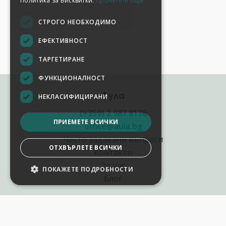
Политика за Бисквитки.
Прочетете още
СТРОГО НЕОБХОДИМО
ЕФЕКТИВНОСТ
ТАРГЕТИРАНЕ
ФУНКЦИОНАЛНОСТ
Аула
НЕКЛАСИФИЦИРАНИ
(+359) 2 987 8176
ПРИЕМЕТЕ ВСИЧКИ
office@aula.bg
Често задавани въпроси
ОТХВЪРЛЕТЕ ВСИЧКИ
Контакти
За нас
ПОКАЖЕТЕ ПОДРОБНОСТИ
НАСТРОЙКИ НА БИСКВИТКИТЕ
Блог
Полезни връзки
Създай курс за Аула