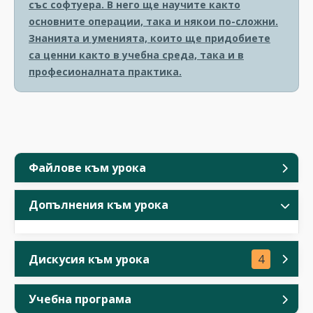
със софтуера. В него ще научите както
основните операции, така и някои по-сложни.
Знанията и уменията, които ще придобиете
са ценни както в учебна среда, така и в
професионалната практика.
Файлове към урока
Допълнения към урока
Дискусия към урока
4
Учебна програма