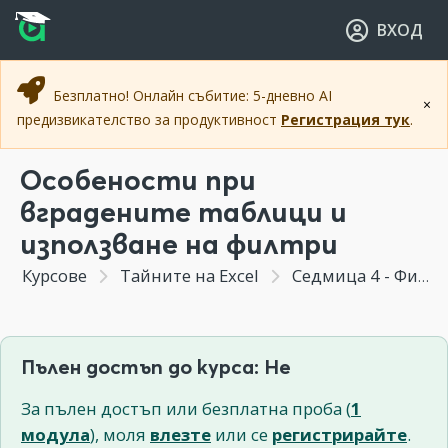
Прескочи към основното съдържание
Прескочи към навигацията
ВХОД
Безплатно! Онлайн събитие: 5-дневно AI
×
предизвикателство за продуктивност
Регистрация тук
.
Особености при
вградените таблици и
използване на филтри
Курсове
Тайните на Excel
Седмица 4 - Филтри за данни. Копиране, намиране, заместване на стойности и препратки.
Пълен достъп до курса: Не
За пълен достъп или безплатна проба (
1
модула
), моля
влезте
или се
регистрирайте
.