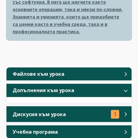
със софтуера. В него ще научите както
основните операции, така и някои по-сложни.
Знанията и уменията, които ще придобиете
са ценни както в учебна среда, така и в
професионалната практика.
Файлове към урока
Допълнения към урока
Дискусия към урока
1
Учебна програма