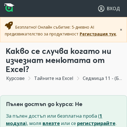
Прескочи към основното съдържание
Прескочи към навигацията
ВХОД
Безплатно! Онлайн събитие: 5-дневно AI
×
предизвикателство за продуктивност
Регистрация тук
.
Какво се случва когато ни
изчезнат менютата от
Excel?
Курсове
Тайните на Excel
Седмица 11 - (Бонус Модул "Отговори на вашите въпроси") Excel настройки
Пълен достъп до курса: Не
За пълен достъп или безплатна проба (
1
модула
), моля
влезте
или се
регистрирайте
.