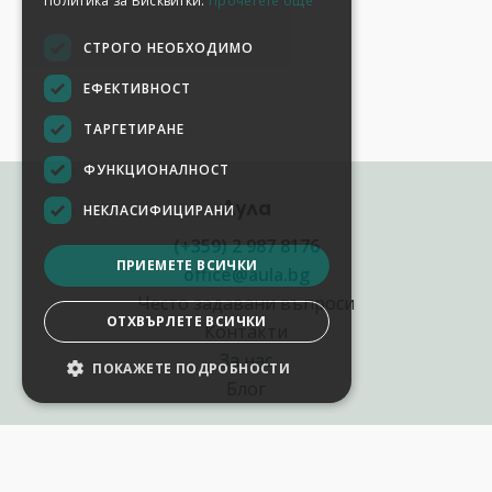
Политика за Бисквитки.
Прочетете още
СТРОГО НЕОБХОДИМО
ЕФЕКТИВНОСТ
ТАРГЕТИРАНЕ
ФУНКЦИОНАЛНОСТ
Аула
НЕКЛАСИФИЦИРАНИ
(+359) 2 987 8176
ПРИЕМЕТЕ ВСИЧКИ
office@aula.bg
Често задавани въпроси
ОТХВЪРЛЕТЕ ВСИЧКИ
Контакти
За нас
ПОКАЖЕТЕ ПОДРОБНОСТИ
Блог
Полезни връзки
Създай курс за Аула