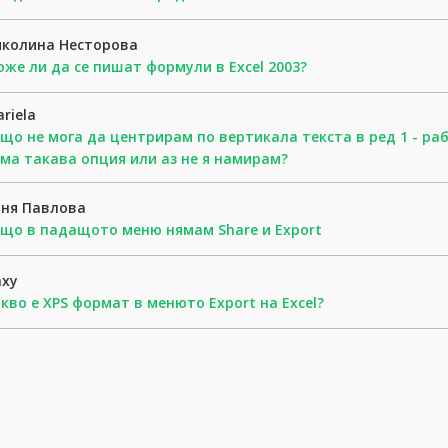
иколина Несторова
же ли да се пишат формули в Excel 2003?
riela
що не мога да центрирам по вертикала текста в ред 1 - рабо
ма такава опция или аз не я намирам?
оня Павлова
що в падащото меню нямам Share и Export
axy
кво е XPS формат в менюто Export на Excel?