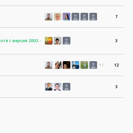
7
тя с версия 2003 -
3
+1
12
3