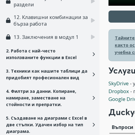
раздели
12. Клавишни комбинации за
бърза работа
13. Заключения в модул 1
Тайните 
както ос
2. Работа с най-често
учебна с
използваните функции в Excel
Услуги
3. Техники как нашите таблици да
придобият професионален вид
SkyDrive
- 
Dropbox
- 
4. Филтри за данни. Копиране,
намиране, заместване на
Google Dri
стойности и препратки.
Диску
5. Създаване на диаграми с Excel в
две стъпки. Удачен избор на тип
Въпроси
диаграма.