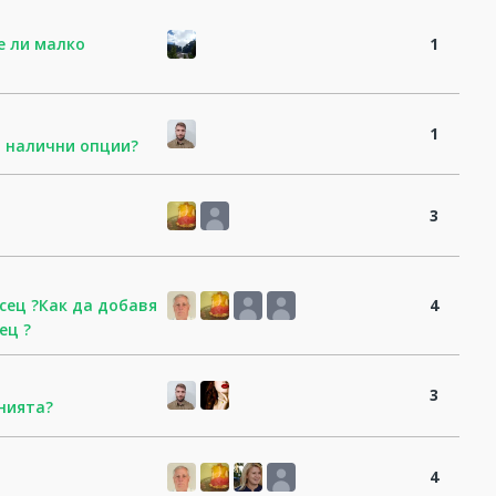
е ли малко
1
1
и налични опции?
3
сец ?Как да добавя
4
ец ?
3
нията?
4