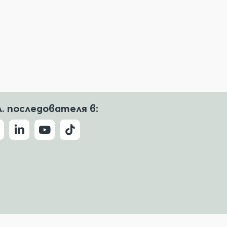
л. последователя в:
Условия за ползване
Политика за поверителност