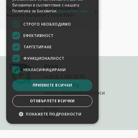
бисквитки в съответствие с нашата
16. (Бонус Модул "Отговори на
Политика за Бисквитки.
Прочетете още
вашите въпроси") Excel Pivot
СТРОГО НЕОБХОДИМО
ЕФЕКТИВНОСТ
ТАРГЕТИРАНЕ
ФУНКЦИОНАЛНОСТ
Аула
НЕКЛАСИФИЦИРАНИ
(+359) 2 987 8176
office@aula.bg
ПРИЕМЕТЕ ВСИЧКИ
Често задавани въпроси
Контакти
ОТХВЪРЛЕТЕ ВСИЧКИ
За нас
ПОКАЖЕТЕ ПОДРОБНОСТИ
Блог
НАСТРОЙКИ НА БИСКВИТКИТЕ
2012-2026
©
AULA.bg
Всички права запазени.