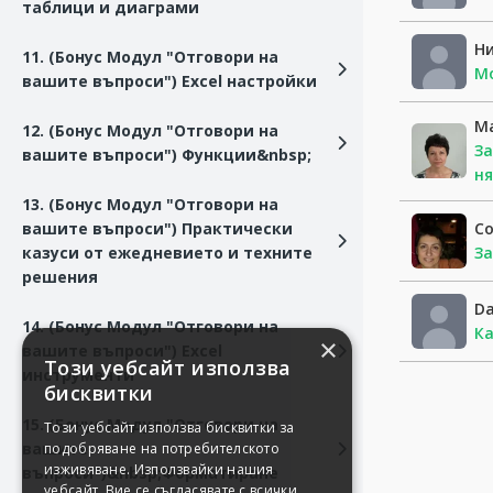
таблици и диаграми
Н
11. (Бонус Модул "Отговори на
Мо
вашите въпроси") Excel настройки
Ma
12. (Бонус Модул "Отговори на
За
вашите въпроси") Функции&nbsp;
ня
13. (Бонус Модул "Отговори на
С
вашите въпроси") Практически
За
казуси от ежедневието и техните
решения
D
14. (Бонус Модул "Отговори на
Ка
×
вашите въпроси") Excel
Този уебсайт използва
инструменти
бисквитки
15. (Бонус Модул "Отговори на
Този уебсайт използва бисквитки за
вашите
подобряване на потребителското
изживяване. Използвайки нашия
въпроси")&nbsp;Форматиране
уебсайт, Вие се съгласявате с всички