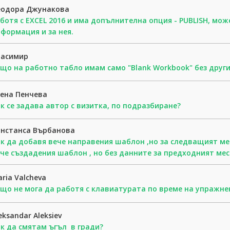
еодора Джунакова
ботя с EXCEL 2016 и има допълнителна опция - PUBLISH, мож
формация и за нея.
расимир
що на работно табло имам само "Blank Workbook" без друг
ена Пенчева
к се задава автор с визитка, по подразбиране?
онстанса Върбанова
к да добавя вече направения шаблон ,но за следващият ме
че създадения шаблон , но без данните за предходният мес
ria Valcheva
що не мога да работя с клавиатурата по време на упражне
eksandar Aleksiev
к да смятам ъгъл в гради?