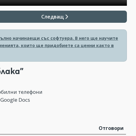
Следващ
пълно начинаещи със софтуера. В него ще научите
уменията, които ще придобиете са ценни както в
блака"
мобилни телефони
 Google Docs
Отговори