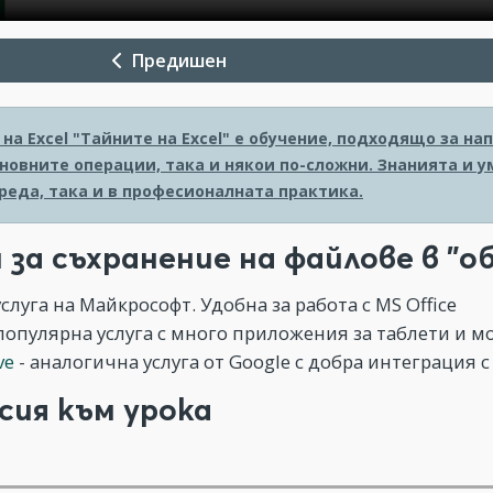
Предишен
на Excel
"Тайните на Excel" е обучение, подходящо за на
новните операции, така и някои по-сложни. Знанията и 
реда, така и в професионалната практика.
 за съхранение на файлове в "о
услуга на Майкрософт. Удобна за работа с MS Office
популярна услуга с много приложения за таблети и 
ve
- аналогична услуга от Google с добра интеграция с
сия към урока