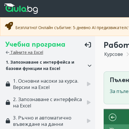
Прескочи към основното съдържание
Прескочи към навигацията
Безплатно! Онлайн събитие: 5-дневно AI предизвикател
Учебна програма
Работ
Тайните на Excel
Курсове
1. Запознаване с интерфейса и
базови функции на Excel
Пълен
1. Основни насоки за курса.
Версии на Excel
За пъле
2. Запознаване с интерфейса
на Excel
3. Ръчно и автоматично
въвеждане на данни