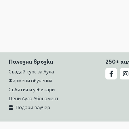
Полезни връзки
250+ хи
Създай курс за Аула
Фирмени обучения
Събития и уебинари
Цени Аула Абонамент
Подари ваучер