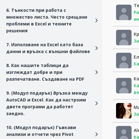
Т
6. Тънкости при работа с
Ра
множество листа. Често срещани
ин
проблеми в Excel и техните
решения
К
За
7. Използване на Excel като база
данни и връзка с външни файлове
Ел
Ка
8. Как нашите таблици да
изглеждат добре и при
К
разпечатване. Създаване на PDF
Ка
ве
9. (Модул подарък) Връзка между
AutoCAD и Excel. Как да настроим
двете програми да работят
Ma
заедно.
За
10. (Модул подарък) Гъвкави
Al
анализи и отчети чрез Pivot
Kа