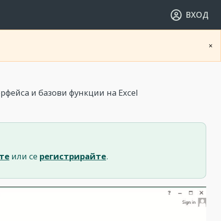
ВХОД
×
рфейса и базови функции на Excel
те
или се
регистрирайте
.