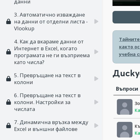
данни
3. Автоматично изваждане
на данни от отделни листа -
Vlookup
Тайните 
4. Как да вкараме данни от
както ос
Интернет в Excel, когато
учебна с
програмата не ги възприема
като числа?
Диску
5. Превръщане на текст в
колони
Въпроси
6. Превръщане на текст в
колони. Настройки за
З
числата
Ка
7. Динамична връзка между
К
Excel и външни файлове
Ка