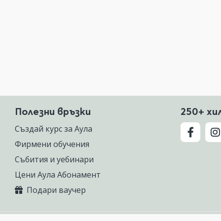
Полезни връзки
250+ хи
Създай курс за Аула
Фирмени обучения
Събития и уебинари
Цени Аула Абонамент
Подари ваучер