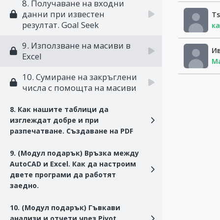
8. Получаване на входни
данни при известен
Ts
резултат. Goal Seek
ка
9. Използване на масиви в
И
Excel
Ма
10. Сумиране на закръглени
числа с помощта на масиви
8. Как нашите таблици да
изглеждат добре и при
разпечатване. Създаване на PDF
9. (Модул подарък) Връзка между
AutoCAD и Excel. Как да настроим
двете програми да работят
заедно.
10. (Модул подарък) Гъвкави
анализи и отчети чрез Pivot