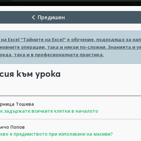
Предишен
на Excel
"Тайните на Excel" е обучение, подходящо за на
новните операции, така и някои по-сложни. Знанията и 
реда, така и в професионалната практика.
сия към урока
орница Тошева
к задържате всичките клетки в началото
ънчо Попов
кво е предимството при използване на масиви?