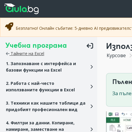
Прескочи към основното съдържание
Прескочи към навигацията
Безплатно! Онлайн събитие: 5-дневно AI предизвикател
Учебна програма
Изпол
Тайните на Excel
Курсове
1. Запознаване с интерфейса и
базови функции на Excel
Пълен
2. Работа с най-често
използваните функции в Excel
За пъле
3. Техники как нашите таблици да
придобият професионален вид
4. Филтри за данни. Копиране,
намиране, заместване на