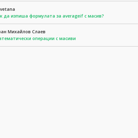
vetana
к да изпиша формулата за averageif с масив?
ван Михайлов Слаев
тематически операции с масиви