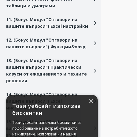
таблици и диаграми
11. (Бонус Модул "Отговори на
вашите въпроси") Excel настройки
12. (Бонус Модул "Отговори на
вашите въпроси") Функции&nbsp;
13. (Бонус Модул "Отговори на
вашите въпроси") Практически
казуси от ежедневието и техните
решения
14. (Бонус Модул "Отговори на
×
вашите въпроси") Excel
Този уебсайт използва
инструменти
бисквитки
15. (Бонус Модул "Отговори на
Този уебсайт използва бисквитки за
вашите
подобряване на потребителското
изживяване. Използвайки нашия
въпроси")&nbsp;Форматиране