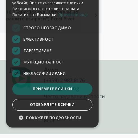
уебсайт, Вие се съгласявате с всички
бисквитки в съответствие с нашата
16. (Бонус Модул "Отговори на
Политика за Бисквитки.
Прочетете още
вашите въпроси") Excel Pivot
СТРОГО НЕОБХОДИМО
ЕФЕКТИВНОСТ
ТАРГЕТИРАНЕ
ФУНКЦИОНАЛНОСТ
Аула
НЕКЛАСИФИЦИРАНИ
(+359) 2 987 8176
office@aula.bg
ПРИЕМЕТЕ ВСИЧКИ
Често задавани въпроси
Контакти
ОТХВЪРЛЕТЕ ВСИЧКИ
За нас
ПОКАЖЕТЕ ПОДРОБНОСТИ
Блог
НАСТРОЙКИ НА БИСКВИТКИТЕ