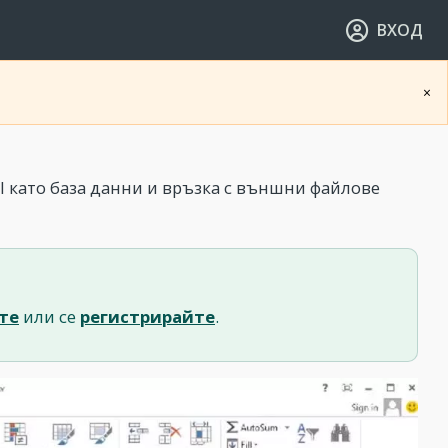
ВХОД
×
l като база данни и връзка с външни файлове
те
или се
регистрирайте
.