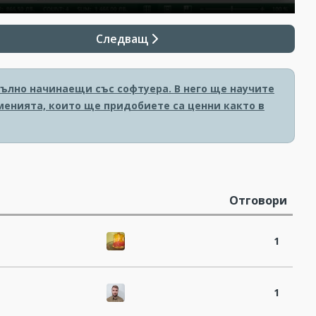
Следващ
пълно начинаещи със софтуера. В него ще научите
уменията, които ще придобиете са ценни както в
Отговори
1
1