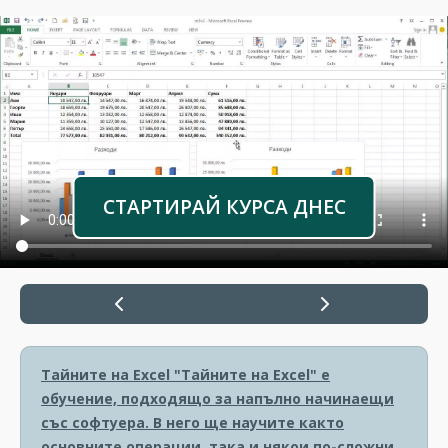
СТАРТИРАЙ КУРСА ДНЕС
Тайните на Excel
"Тайните на Excel" е
обучение, подходящо за напълно начинаещи
със софтуера. В него ще научите както
основните операции, така и някои по-сложни.