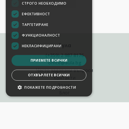
СТРОГО НЕОБХОДИМО
ЕФЕКТИВНОСТ
ТАРГЕТИРАНЕ
ФУНКЦИОНАЛНОСТ
Аула
НЕКЛАСИФИЦИРАНИ
(+359) 2 987 8176
ПРИЕМЕТЕ ВСИЧКИ
office@aula.bg
Често задавани въпроси
ОТХВЪРЛЕТЕ ВСИЧКИ
Контакти
За нас
ПОКАЖЕТЕ ПОДРОБНОСТИ
НАСТРОЙКИ НА БИСКВИТКИТЕ
Блог
Полезни връзки
Създай курс за Аула
Фирмени обучения