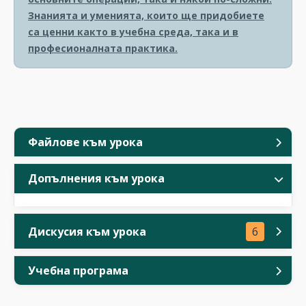
Знанията и уменията, които ще придобиете
са ценни както в учебна среда, така и в
професионалната практика.
Файлове към урока
Допълнения към урока
Дискусия към урока
6
Учебна програма