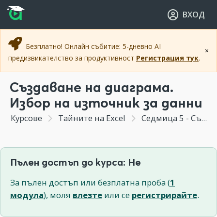
Прескочи към основното съдържание
Прескочи към навигацията
ВХОД
Безплатно! Онлайн събитие: 5-дневно AI
×
предизвикателство за продуктивност
Регистрация тук
.
Създаване на диаграма.
Избор на източник за данни
Курсове
Тайните на Excel
Седмица 5 - Създаване на диаграми с Excel в две стъпки. Удачен избор на тип диаграма.
Пълен достъп до курса: Не
За пълен достъп или безплатна проба (
1
модула
), моля
влезте
или се
регистрирайте
.