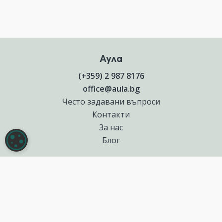
Аула
(+359) 2 987 8176
office@aula.bg
Често задавани въпроси
Контакти
За нас
НАСТРОЙКИ НА БИСКВИТКИТЕ
Блог
Полезни връзки
Създай курс за Аула
Фирмени обучения
Събития и уебинари