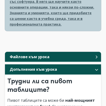
със софтуера. В него ще научите както
основните операции, така и някои по-сложни.
Знанията и уменията, които ще придобиете
са ценни както в учебна среда, така и в
професионалната практика.
Файлове към урока
Допълнения към урока
Трудни ли са пивот
таблиците?
Пивот таблиците са може би
най-мощният