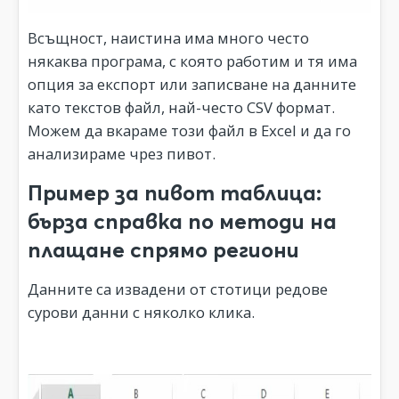
Всъщност, наистина има много често
някаква програма, с която работим и тя има
опция за експорт или записване на данните
като текстов файл, най-често CSV формат.
Можем да вкараме този файл в Excel и да го
анализираме чрез пивот.
Пример за пивот таблица:
бърза справка по методи на
плащане спрямо региони
Данните са извадени от стотици редове
сурови данни с няколко клика.