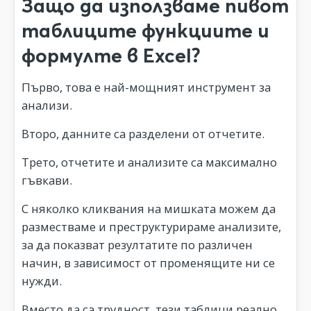
Защо да използваме пивот
таблиците функциите и
формулте в Excel?
Първо, това е най-мощният инструмент за
анализи.
Второ, данните са разделени от отчетите.
Трето, отчетите и анализите са максимално
гъвкави.
С няколко кликвания на мишката можем да
разместваме и преструктурираме анализите,
за да показват резултатите по различен
начин, в зависимост от променящите ни се
нужди.
Вместо да са трудност, тези таблици реално