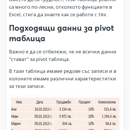
са много по-лесни, отколкото функциите в
Excel, стига да знаете как се работи с тях.
Подходящи данни за pivot
таблица
Важно е да се отбележи, че не всички данни
"стават" за pivot таблица.
В тази таблица имаме редове със записи и в
колоните имаме различни характериститки
за тези записи.