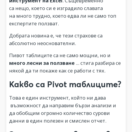
инструмент на Excel
. Същевременно
са нещо, което си е изградило славата
на много трудно, което едва ли не само топ
експертите ползват.
Добрата новина е, че тези страхове са
абсолютно неоснователни.
Пивот таблиците са не само мощни, но и
много лесни за ползване
... стига разбира се
някой да ти покаже как се работи с тях.
Какво са Pivot таблиците?
Това е един инструмент, който ни дава
възможност да направим бързи анализи и
да обобщим огромно количество сурови
данни в един полезен и смислен отчет.