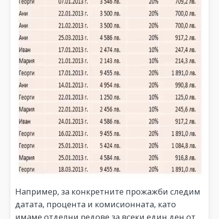
Например, за конкретните прожажби следим
датата, процента и комисионната, като
имаме отделни редове за всеки един ден от