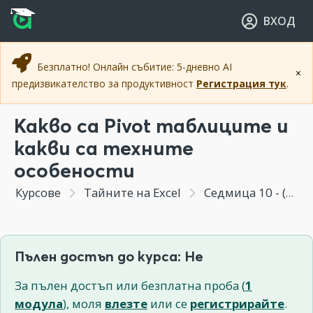
Прескочи към основното съдържание
Прескочи към навигацията
ВХОД
Безплатно! Онлайн събитие: 5-дневно AI
×
предизвикателство за продуктивност
Регистрация тук
.
Какво са Pivot таблиците и
какви са техните
особености
Курсове
Тайните на Excel
Седмица 10 - (Модул подарък) Гъвкави анализи и отчети чрез Pivot таблици и диаграми
Пълен достъп до курса: Не
За пълен достъп или безплатна проба (
1
модула
), моля
влезте
или се
регистрирайте
.