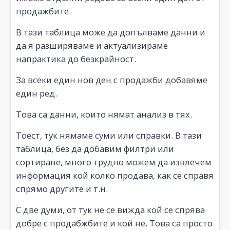
продажбите.
В тази таблица може да допълваме данни и
да я разширяваме и актуализираме
напрактика до безкрайност.
За всеки един нов ден с продажби добавяме
един ред.
Това са данни, които нямат анализ в тях.
Тоест, тук нямаме суми или справки. В тази
таблица, без да добавим филтри или
сортиране, много трудно можем да извлечем
информация кой колко продава, как се справя
спрямо другите и т.н.
С две думи, от тук не се вижда кой се спрява
добре с продабжбите и кой не. Това са просто