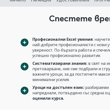
НАЧАЛО
ГАРАНЦИЯ
УДОСТОВЕРЕНИЯ
ПРОГРА
Спестете врем
Професионални Excel умения
: научет
най-добрите професионалисти с нови у
увереност. По-бързата работа и спече
успешно професионално развитие.
Систематизирани знания:
в свят на 
претоварване, ние сме подбрали и стр
важните уроци, за да постигнете макси
минимални усилия.
Уроци на достъпен език:
разбираеми 
напреднали, потвърдено със средна о
оценили курса.