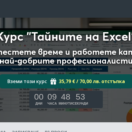
Курс "Тайните на Excel
пестете време и работете ка
най-добрите професионалист
Вземи този курс
35,79 € / 70,00 лв. отстъпка
00
09
48
52
ДНИ
ЧАСА
МИНУТИ
СЕКУНДИ