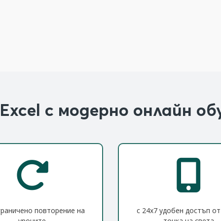
Excel с модерно онлайн об
граничено повторение на
с 24x7 удобен достъп от
уроците
точка на света