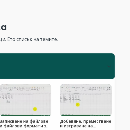
са
и. Ето списък на темите.
Записване на файлове
Добавяне, преместване
и файлови формати за
и изтриване на