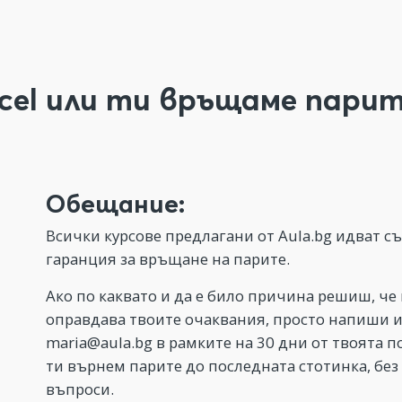
cel или ти връщаме парит
Обещание:
Всички курсове предлагани от Aula.bg идват с
гаранция за връщане на парите.
Ако по каквато и да е било причина решиш, че 
оправдава твоите очаквания, просто напиши 
maria@aula.bg
в рамките на 30 дни от твоята п
ти върнем парите до последната стотинка, без
въпроси.