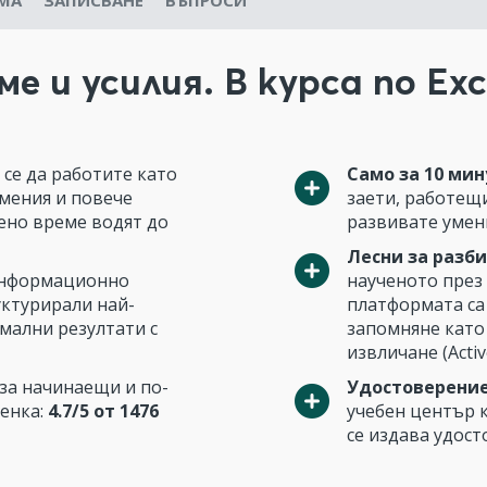
МА
ЗАПИСВАНЕ
ВЪПРОСИ
е и усилия. В курса по Exc
е се да работите като
Само за 10 мин
мения и повече
заети, работещи
лено време водят до
развивате умени
Лесни за разби
информационно
наученото през
уктурирали най-
платформата са
мални резултати с
запомняне като
извличане (Active
за начинаещи и по-
Удостоверение
ценка:
4.7/5 от 1476
учебен център 
се издава удост