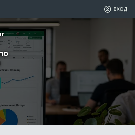
ВХОД
"
то
и