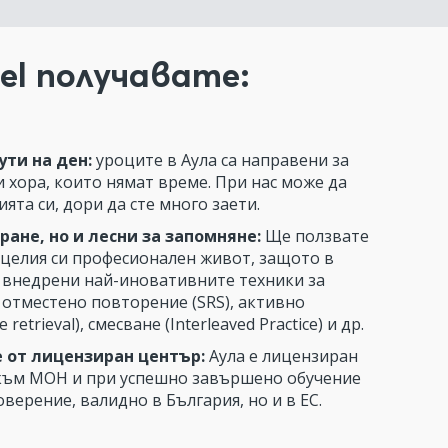
el получавате:
ути на ден:
уроците в Аула са направени за
 хора, които нямат време. При нас може да
ята си, дори да сте много заети.
ране, но и лесни за запомняне:
Ще ползвате
 целия си професионален живот, защото в
 внедрени най-иновативните техники за
 отместено повторение (SRS), активно
 retrieval), смесване (Interleaved Practice) и др.
 от лицензиран център:
Аула е лицензиран
към МОН и при успешно завършено обучение
оверение, валидно в България, но и в ЕС.