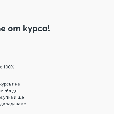
е от курса!
ъс 100%
курсът не
имейл до
окупка и ще
 да задаваме