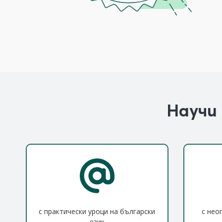
Научи 
с практически уроци на български
с нео
език