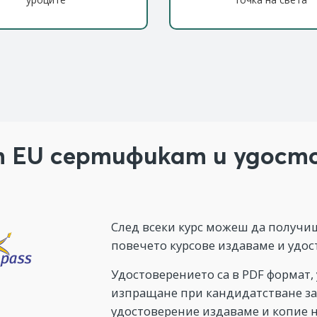
 EU сертификат и удост
След всеки курс можеш да получиш
повечето курсове издаваме и удос
Удостоверението са в PDF формат,
изпращане при кандидатстване за
удостоверение издаваме и копие н