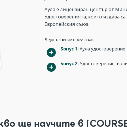
Аула е лицензиран център от Мини
Удостоверенията, които издава са
Европейския съюз.
В допълнение получаваш:
Бонус 1:
Аула удостоверение н
Бонус 2:
Удостоверение, вали
кво ще научите в [COURSE