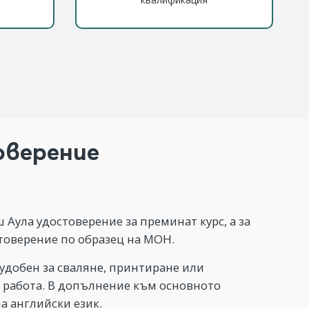
оверение
 Аула удостоверение за преминат курс, а за
товерение по образец на МОН.
 удобен за сваляне, принтиране или
 работа. В допълнение към основното
а английски език.