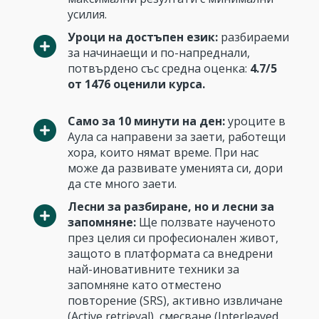
усилия.
Уроци на достъпен език:
разбираеми
за начинаещи и по-напреднали,
потвърдено със средна оценка:
4.7/5
от 1476 оценили курса.
Само за 10 минути на ден:
уроците в
Аула са направени за заети, работещи
хора, които нямат време. При нас
може да развивате уменията си, дори
да сте много заети.
Лесни за разбиране, но и лесни за
запомняне:
Ще ползвате наученото
през целия си професионален живот,
защото в платформата са внедрени
най-иновативните техники за
запомняне като отместено
повторение (SRS), активно извличане
(Active retrieval), смесване (Interleaved