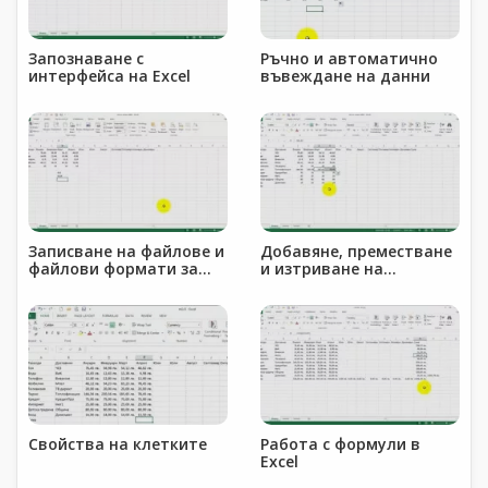
Запознаване с
Ръчно и автоматично
интерфейса на Excel
въвеждане на данни
Записване на файлове и
Добавяне, преместване
файлови формати за
и изтриване на
Excel
колони,редове и клетки
Свойства на клетките
Работа с формули в
Excel