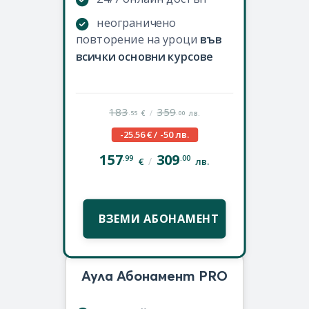
неограничено
повторение на уроци
във
всички основни курсове
183
359
/
.55
.00
€
лв.
-25.56 € / -50 лв.
157
309
.99
.00
/
€
лв.
ВЗЕМИ АБОНАМЕНТ
Аула Абонамент PRO