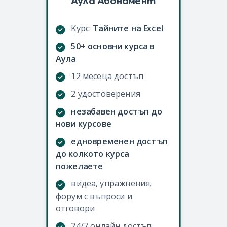
Аула Абонамент
Kурс:
Тайните на Excel
50+ основни курса в
Аула
12 месеца достъп
2 удостоверения
незабавен достъп до
нови курсове
едновременен достъп
до колкото курса
пожелаете
видеа, упражнения,
форум с въпроси и
отговори
24/7 онлайн достъп