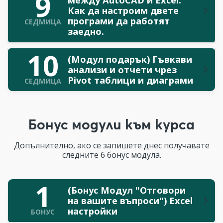
9
Как да настроим двете
програми да работят
СЕДМИЦА
заедно.
10
(Модул подарък) Гъвкави
анализи и отчети чрез
Pivot таблици и диаграми
СЕДМИЦА
Бонус модули към курса
Допълнително, ако се запишете днес получавате
следните 6 бонус модула.
1
(Бонус Модул "Отговори
на вашите въпроси") Excel
настройки
БОНУС