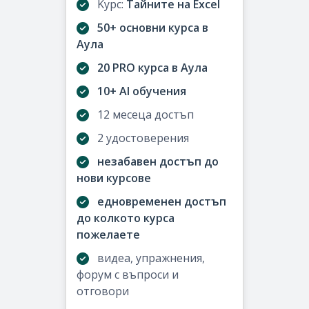
Kурс:
Тайните на Excel
50+ основни курса в
Аула
20 PRO курса в Аула
10+ AI обучения
12 месеца достъп
2 удостоверения
незабавен достъп до
нови курсове
едновременен достъп
до колкото курса
пожелаете
видеа, упражнения,
форум с въпроси и
отговори