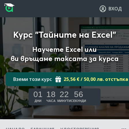
Прескочи към основното съдържание
Прескочи към навигацията
ВХОД
Курс "Тайните на Excel"
Научете Excel или
ви връщаме таксата за курса
Вземи този курс
25,56 € / 50,00 лв. отстъпка
01
18
22
55
ДНИ
ЧАСА
МИНУТИ
СЕКУНДИ