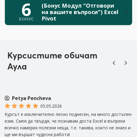
6
(Бонус Модул "Отговори
на вашите въпроси") Excel
Pivot
БОНУС
Курсистите обичат
Аула
Petya Pencheva
05.05.2026
Курсът е изключително лесно поднесен, на много достъпен
К
език. Смея да твърдя, че познавам доста Excel и въпреки
м
всичко намерих полезни неща, т.е. такива, които не знаех и
Т
ще ми вършат чудесна работа!