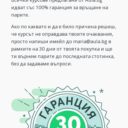
идват със 100% гаранция за връщане на
парите.
Ако по каквато и да е било причина решиш,
че курсът не оправдава твоите очаквания,
просто напиши имейл до
maria@aula.bg
в
рамките на 30 дни от твоята покупка и ще
ти върнем парите до последната стотинка,
без да задаваме въпроси.