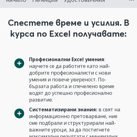
НАЧАЛО
ГАРАНЦИЯ
УДОСТОВЕРЕНИЯ
Спестете време и усилия. В
курса по Excel получавате:
Професионални Excel умения
:
научете се да работите като най-
добрите професионалисти с нови
умения и повече увереност. По-
бързата работа и спечелено време
водят до успешно професионално
развитие.
Систематизирани знания:
в свят на
информационно претоварване, ние
сме подбрали и структурирали най-
важните уроци, за да постигнете
максимални резултати с минимални