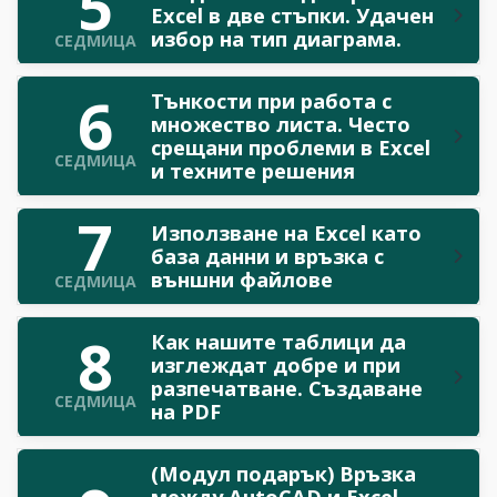
5
Excel в две стъпки. Удачен
избор на тип диаграма.
СЕДМИЦА
6
Тънкости при работа с
множество листа. Често
срещани проблеми в Excel
СЕДМИЦА
и техните решения
7
Използване на Excel като
база данни и връзка с
външни файлове
СЕДМИЦА
8
Как нашите таблици да
изглеждат добре и при
разпечатване. Създаване
СЕДМИЦА
на PDF
(Модул подарък) Връзка
между AutoCAD и Excel.