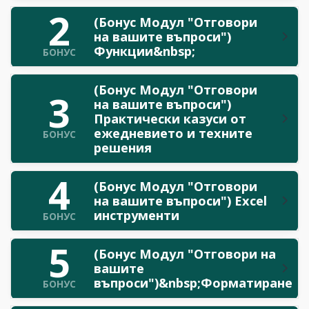
2
(Бонус Модул "Отговори
на вашите въпроси")
Функции&nbsp;
БОНУС
(Бонус Модул "Отговори
3
на вашите въпроси")
Практически казуси от
ежедневието и техните
БОНУС
решения
4
(Бонус Модул "Отговори
на вашите въпроси") Excel
инструменти
БОНУС
5
(Бонус Модул "Отговори на
вашите
въпроси")&nbsp;Форматиране
БОНУС