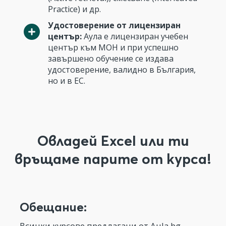
Practice) и др.
Удостоверение от лицензиран
център:
Аула е лицензиран учебен
център към МОН и при успешно
завършено обучение се издава
удостоверение, валидно в България,
но и в ЕС.
Овладей Excel или ти
връщаме парите от курса!
Обещание:
Всички курсове предлагани от Aula.bg