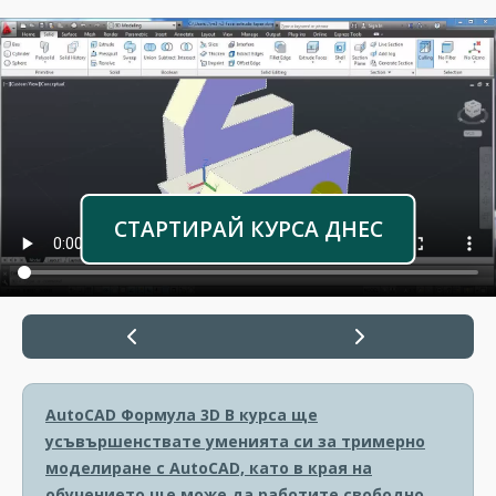
СТАРТИРАЙ КУРСА ДНЕС
AutoCAD Формула 3D
В курса ще
усъвършенствате уменията си за тримерно
моделиране с AutoCAD, като в края на
обучението ще може да работите свободно