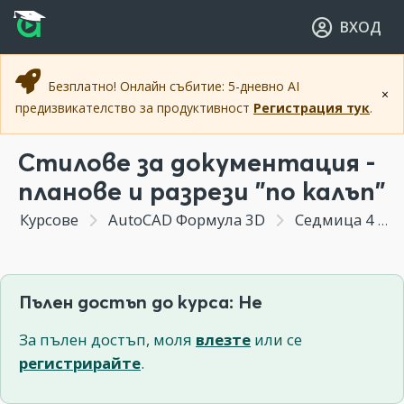
Прескочи към основното съдържание
Прескочи към навигацията
ВХОД
Безплатно! Онлайн събитие: 5-дневно AI
×
предизвикателство за продуктивност
Регистрация тук
.
Стилове за документация -
планове и разрези "по калъп"
Курсове
AutoCAD Формула 3D
Седмица 4 - Автоматични 2D планове и разрези от 3D Модел
Пълен достъп до курса: Не
За пълен достъп, моля
влезте
или се
регистрирайте
.