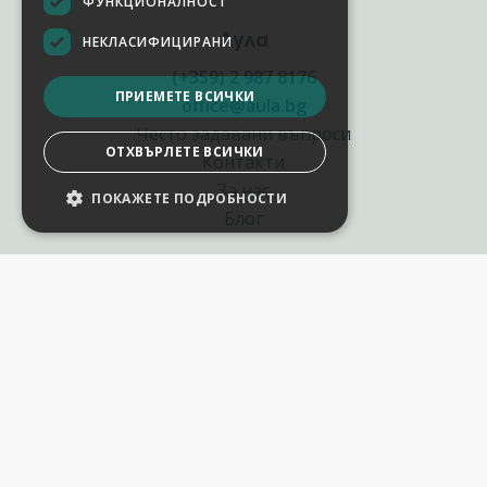
ФУНКЦИОНАЛНОСТ
Аула
НЕКЛАСИФИЦИРАНИ
(+359) 2 987 8176
ПРИЕМЕТЕ ВСИЧКИ
office@aula.bg
Често задавани въпроси
ОТХВЪРЛЕТЕ ВСИЧКИ
Контакти
За нас
ПОКАЖЕТЕ ПОДРОБНОСТИ
НАСТРОЙКИ НА БИСКВИТКИТЕ
Блог
Полезни връзки
Създай курс за Аула
Фирмени обучения
Събития и уебинари
Цени Аула Абонамент
Подари ваучер