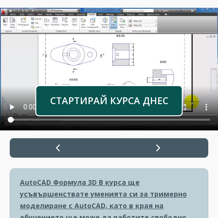
СТАРТИРАЙ КУРСА ДНЕС
AutoCAD Формула 3D
В курса ще
усъвършенствате уменията си за тримерно
моделиране с AutoCAD, като в края на
обучението ще може да работите свободно