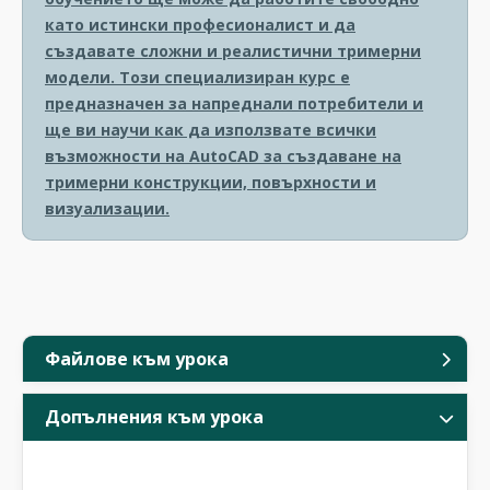
като истински професионалист и да
създавате сложни и реалистични тримерни
модели. Този специализиран курс е
предназначен за напреднали потребители и
ще ви научи как да използвате всички
възможности на AutoCAD за създаване на
тримерни конструкции, повърхности и
визуализации.
Файлове към урока
Допълнения към урока