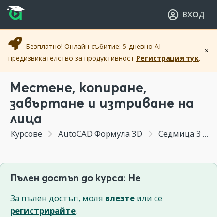
Прескочи към основното съдържание
Прескочи към навигацията
ВХОД
Безплатно! Онлайн събитие: 5-дневно AI
×
предизвикателство за продуктивност
Регистрация тук
.
Местене, копиране,
завъртане и изтриване на
лица
Курсове
AutoCAD Формула 3D
Седмица 3 - Модифициране на солиди
Пълен достъп до курса: Не
За пълен достъп, моля
влезте
или се
регистрирайте
.