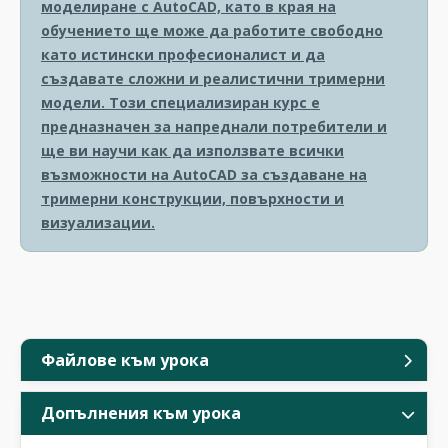
моделиране с AutoCAD, като в края на
обучението ще може да работите свободно
като истински професионалист и да
създавате сложни и реалистични тримерни
модели. Този специализиран курс е
предназначен за напреднали потребители и
ще ви научи как да използвате всички
възможности на AutoCAD за създаване на
тримерни конструкции, повърхности и
визуализации.
Файлове към урока
Допълнения към урока