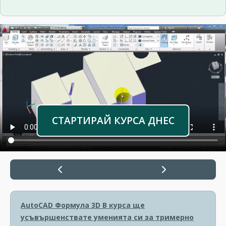
СТАРТИРАЙ КУРСА ДНЕС
AutoCAD Формула 3D
В курса ще
усъвършенствате уменията си за тримерно