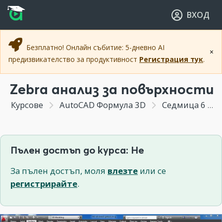
Прескочи към основното съдържание
Прескочи към навигацията
ВХОД
Безплатно! Онлайн събитие: 5-дневно AI
×
предизвикателство за продуктивност
Регистрация тук
.
Zebra анализ за повърхности
Курсове
AutoCAD Формула 3D
Седмица 6 - Моделиране с 3D повърхности
Пълен достъп до курса: Не
За пълен достъп, моля
влезте
или се
регистрирайте
.