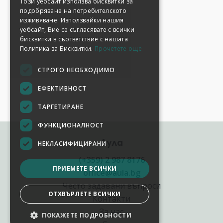
Този уебсайт използва бисквитки за
подобряване на потребителското
изживяване. Използвайки нашия
уебсайт, Вие се съгласявате с всички
бисквитки в съответствие с нашата
Политика за Бисквитки.
Прочетете още
СТРОГО НЕОБХОДИМО
ЕФЕКТИВНОСТ
ТАРГЕТИРАНЕ
ФУНКЦИОНАЛНОСТ
Аула
НЕКЛАСИФИЦИРАНИ
(+359) 2 987 8176
ПРИЕМЕТЕ ВСИЧКИ
office@aula.bg
Често задавани въпроси
ОТХВЪРЛЕТЕ ВСИЧКИ
Контакти
За нас
ПОКАЖЕТЕ ПОДРОБНОСТИ