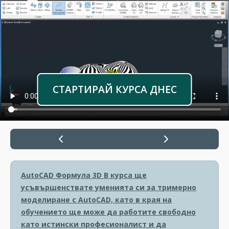
СТАРТИРАЙ КУРСА ДНЕС
AutoCAD Формула 3D
В курса ще
усъвършенствате уменията си за тримерно
моделиране с AutoCAD, като в края на
обучението ще може да работите свободно
като истински професионалист и да