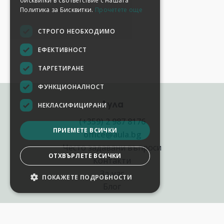
бисквитки в съответствие с нашата
Политика за Бисквитки.
Прочетете още
СТРОГО НЕОБХОДИМО
ЕФЕКТИВНОСТ
ТАРГЕТИРАНЕ
ФУНКЦИОНАЛНОСТ
Аула
НЕКЛАСИФИЦИРАНИ
(+359) 2 987 8176
ПРИЕМЕТЕ ВСИЧКИ
office@aula.bg
Често задавани въпроси
ОТХВЪРЛЕТЕ ВСИЧКИ
Контакти
За нас
ПОКАЖЕТЕ ПОДРОБНОСТИ
Блог
Полезни връзки