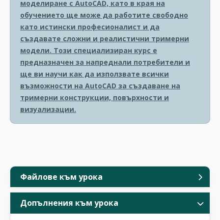
моделиране с AutoCAD, като в края на
обучението ще може да работите свободно
като истински професионалист и да
създавате сложни и реалистични тримерни
модели. Този специализиран курс е
предназначен за напреднали потребители и
ще ви научи как да използвате всички
възможности на AutoCAD за създаване на
тримерни конструкции, повърхности и
визуализации.
Файлове към урока
Допълнения към урока