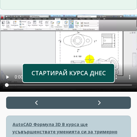
СТАРТИРАЙ КУРСА ДНЕС
AutoCAD Формула 3D
В курса ще
усъвършенствате уменията си за тримерно