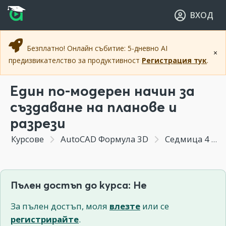
Прескочи към основното съдържание
Прескочи към навигацията
ВХОД
Безплатно! Онлайн събитие: 5-дневно AI
×
предизвикателство за продуктивност
Регистрация тук
.
Един по-модерен начин за
създаване на планове и
разрези
Курсове
AutoCAD Формула 3D
Седмица 4 - Автоматични 2D планове и разрези от 3D Модел
Пълен достъп до курса: Не
За пълен достъп, моля
влезте
или се
регистрирайте
.