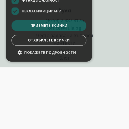
ФУНКЦИОНАЛНОСТ
Аула
НЕКЛАСИФИЦИРАНИ
(+359) 2 987 8176
ПРИЕМЕТЕ ВСИЧКИ
office@aula.bg
Често задавани въпроси
ОТХВЪРЛЕТЕ ВСИЧКИ
Контакти
За нас
ПОКАЖЕТЕ ПОДРОБНОСТИ
Блог
Полезни връзки
Създай курс за Аула
Фирмени обучения
Събития и уебинари
Цени Аула Абонамент
Подари ваучер