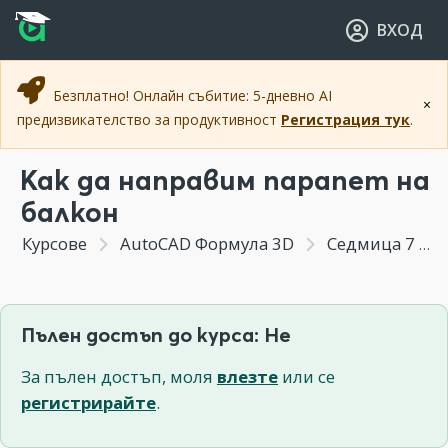
Прескочи към основното съдържание
Прескочи към навигацията
ВХОД
Безплатно! Онлайн събитие: 5-дневно AI
×
предизвикателство за продуктивност
Регистрация тук
.
Как да направим парапет на
балкон
Курсове
AutoCAD Формула 3D
Седмица 7 - Комбиниране на различни команди в практически пример
Пълен достъп до курса: Не
За пълен достъп, моля
влезте
или се
регистрирайте
.