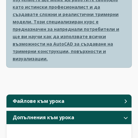
като истински професионалист и да
създавате сложни и реалистични тримерни
модели. Този специализиран курс е
предназначен за напреднали потребители и
ще ви научи как да използвате всички
възможности на AutoCAD за създаване на
тримерни конструкции, повърхности и
визуализации.
Файлове към урока
Допълнения към урока