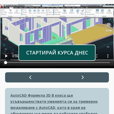
СТАРТИРАЙ КУРСА ДНЕС
AutoCAD Формула 3D
В курса ще
усъвършенствате уменията си за тримерно
моделиране с AutoCAD, като в края на
обучението ще може да работите свободно