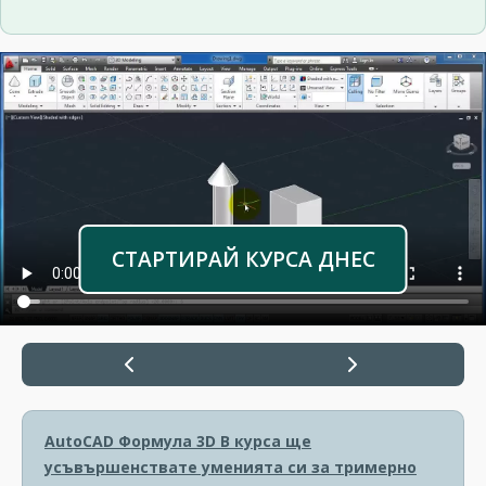
СТАРТИРАЙ КУРСА ДНЕС
AutoCAD Формула 3D
В курса ще
усъвършенствате уменията си за тримерно