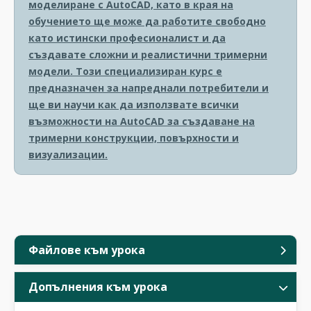
моделиране с AutoCAD, като в края на
обучението ще може да работите свободно
като истински професионалист и да
създавате сложни и реалистични тримерни
модели. Този специализиран курс е
предназначен за напреднали потребители и
ще ви научи как да използвате всички
възможности на AutoCAD за създаване на
тримерни конструкции, повърхности и
визуализации.
Файлове към урока
Допълнения към урока