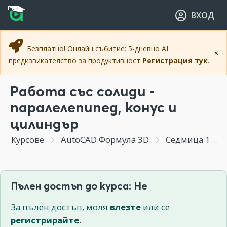
Прескочи към основното съдържание
Прескочи към навигацията
ВХОД
Безплатно! Онлайн събитие: 5-дневно AI
×
предизвикателство за продуктивност
Регистрация тук
.
Работа със солиди -
паралелепипед, конус и
цилиндър
Курсове
AutoCAD Формула 3D
Седмица 1 - Основни принципи при 3D моделирането
Пълен достъп до курса: Не
За пълен достъп, моля
влезте
или се
регистрирайте
.