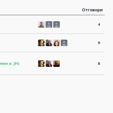
Отговори
4
9
мен в .JPG
8