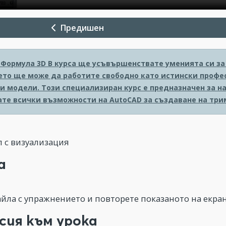
Предишен
 Формула 3D
В курса ще усъвършенствате уменията си за 
ето ще може да работите свободно като истински профе
и модели. Този специализиран курс е предназначен за н
ате всички възможности на AutoCAD за създаване на три
л с визуализация
а
айла с упражнението и повторете показаното на екран
сия към урока