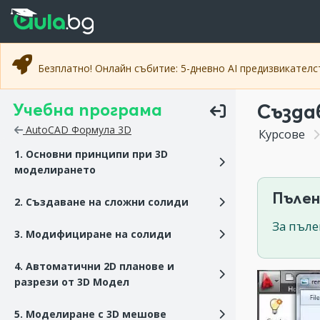
Прескочи към основното съдържание
Прескочи към навигацията
Безплатно! Онлайн събитие: 5-дневно AI предизвикател
Учебна програма
Създа
AutoCAD Формула 3D
Курсове
1. Основни принципи при 3D
моделирането
Пълен
2. Създаване на сложни солиди
За пъле
3. Модифициране на солиди
4. Автоматични 2D планове и
разрези от 3D Модел
5. Моделиране с 3D мешове