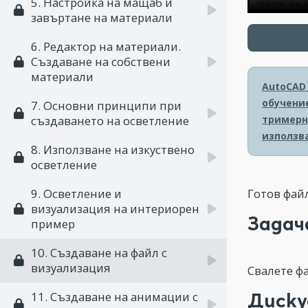
5. Настройка на мащаб и
завъртане на материали
6. Редактор на материали.
Създаване на собствени
материали
AutoCAD
обучени
7. Основни принципи при
тримерн
създаването на осветление
използв
8. Използване на изкуствено
осветление
Готов фай
9. Осветление и
визуализация на интериорен
Задач
пример
10. Създаване на файл с
визуализация
Свалете ф
Диску
11. Създаване на анимации с