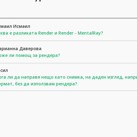
смаил Исмаил
ква е разликата Render и Render - MentalRay?
арианна Даверова
оже ли помощ за рендера?
асил
га ли да направя нещо като снимка, на даден изглед, напри
рмат, без да използвам рендера?