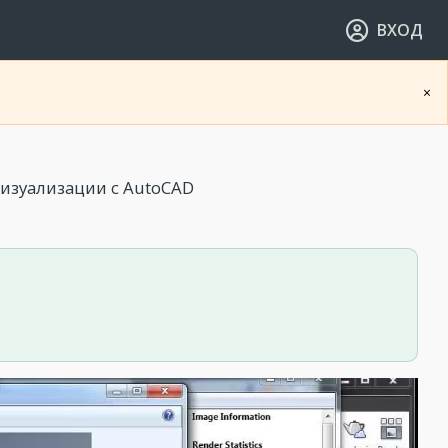
ВХОД
×
визуализации с AutoCAD