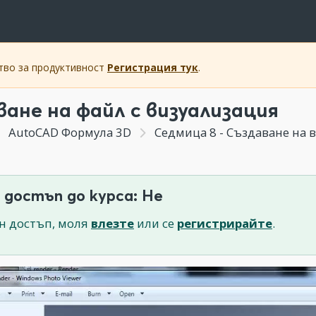
ство за продуктивност
Регистрация тук
.
ване на файл с визуализация
AutoCAD Формула 3D
Седмица 8 - Създаване на 
 достъп до курса: Не
н достъп, моля
влезте
или се
регистрирайте
.