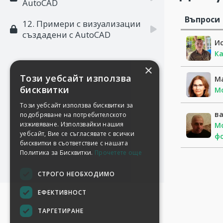
AutoCAD
Въпроси
12. Примери с визуализации
създадени с AutoCAD
И
Ка
×
Този уебсайт използва
М
бисквитки
М
Този уебсайт използва бисквитки за
в
подобряване на потребителското
изживяване. Използвайки нашия
Мо
уебсайт, Вие се съгласявате с всички
фо
бисквитки в съответствие с нашата
Политика за Бисквитки.
Прочетете още
СТРОГО НЕОБХОДИМО
ЕФЕКТИВНОСТ
ТАРГЕТИРАНЕ