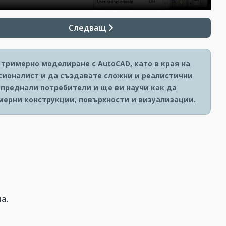
Следващ
тримерно моделиране с AutoCAD, като в края на
сионалист и да създавате сложни и реалистични
апреднали потребители и ще ви научи как да
мерни конструкции, повърхности и визуализации.
а.