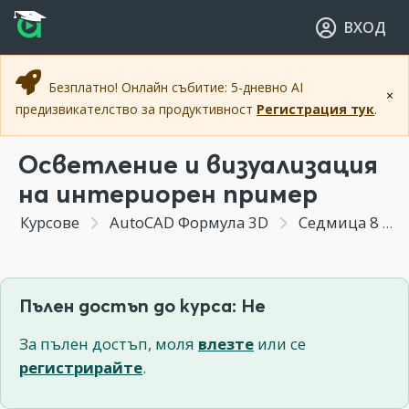
Прескочи към основното съдържание
Прескочи към навигацията
ВХОД
Безплатно! Онлайн събитие: 5-дневно AI
×
предизвикателство за продуктивност
Регистрация тук
.
Осветление и визуализация
на интериорен пример
Курсове
AutoCAD Формула 3D
Седмица 8 - Създаване на визуализации с AutoCAD
Пълен достъп до курса: Не
За пълен достъп, моля
влезте
или се
регистрирайте
.