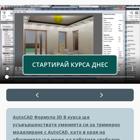
СТАРТИРАЙ КУРСА ДНЕС
AutoCAD Формула 3D
В курса ще
усъвършенствате уменията си за тримерно
моделиране с AutoCAD, като в края на
обучението ще може да работите свободно