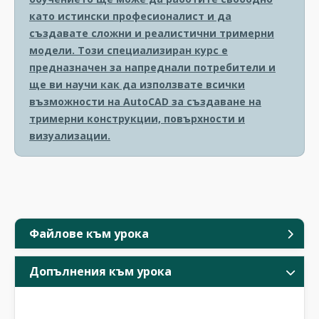
като истински професионалист и да
създавате сложни и реалистични тримерни
модели. Този специализиран курс е
предназначен за напреднали потребители и
ще ви научи как да използвате всички
възможности на AutoCAD за създаване на
тримерни конструкции, повърхности и
визуализации.
Файлове към урока
Допълнения към урока