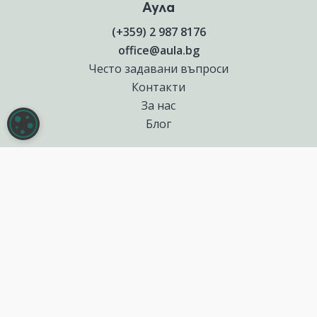
Аула
(+359) 2 987 8176
office@aula.bg
Често задавани въпроси
Контакти
За нас
НАСТРОЙКИ НА БИСКВИТКИТЕ
Блог
Полезни връзки
Създай курс за Аула
Фирмени обучения
Събития и уебинари
Цени Аула Абонамент
Подари ваучер