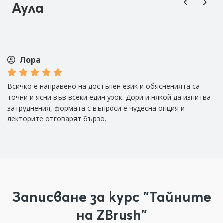
Аула
Лора
Всичко е направено на достъпен език и обясненията са
Из
а
точни и ясни във всеки един урок. Дори и някой да изпитва
че
затруднения, формата с въпроси е чудесна опция и
ви
лекторите отговарят бързо.
б
Записване за курс "Тайните
на ZBrush"