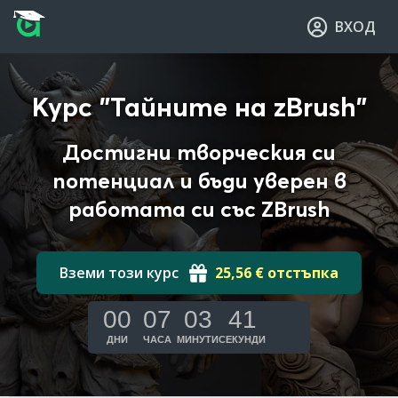
Прескочи към основното съдържание
Прескочи към навигацията
ВХОД
Курс "Тайните на zBrush"
Достигни творческия си
потенциал и бъди уверен в
работата си със ZBrush
Вземи този курс
25,56 € отстъпка
00
07
03
40
ДНИ
ЧАСА
МИНУТИ
СЕКУНДИ