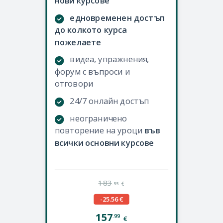
нови курсове
едновременен достъп
до колкото курса
пожелаете
видеа, упражнения,
форум с въпроси и
отговори
24/7 онлайн достъп
неограничено
повторение на уроци
във
всички основни курсове
183
.55
€
-25.56 €
157
.99
€