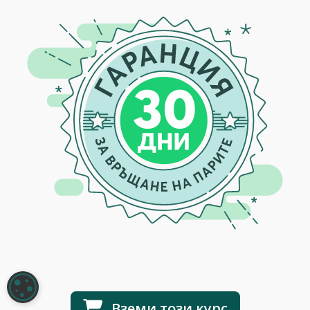
НАСТРОЙКИ НА БИСКВИТКИТЕ
Вземи този курс