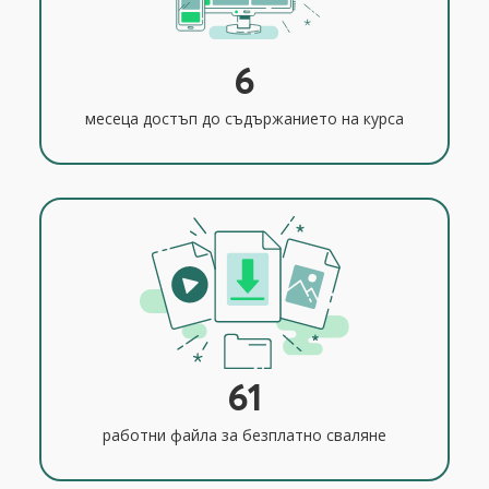
6
месеца достъп до съдържанието на курса
61
работни файла за безплатно сваляне