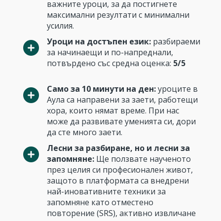
важните уроци, за да постигнете
максимални резултати с минимални
усилия.
Уроци на достъпен език:
разбираеми
за начинаещи и по-напреднали,
потвърдено със средна оценка:
5/5
Само за 10 минути на ден:
уроците в
Аула са направени за заети, работещи
хора, които нямат време. При нас
може да развивате уменията си, дори
да сте много заети.
Лесни за разбиране, но и лесни за
запомняне:
Ще ползвате наученото
през целия си професионален живот,
защото в платформата са внедрени
най-иновативните техники за
запомняне като отместено
повторение (SRS), активно извличане