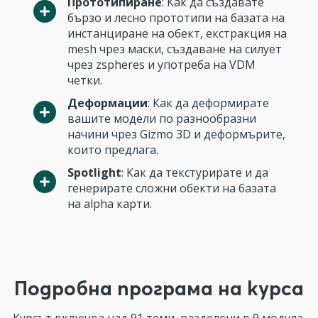
Прототипиране
: Как да създавате
бързо и лесно прототипи на базата на
инстанциране на обект, екстракция на
mesh чрез маски, създаване на силует
чрез zspheres и употреба на VDM
четки.
Деформации
: Как да деформирате
вашите модели по разнообразни
начини чрез Gizmo 3D и деформърите,
които предлага.
Spotlight
: Как да текстурирате и да
генерирате сложни обекти на базата
на alpha карти.
Подробна програма на курса
Курсът включва над 91 теми, разделени в 9 модула,