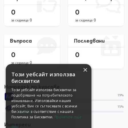
0
0
0
0
за седмица
за седмица
Въпроса
Последвани
0
0
0
за седмица
×
Този уебсайт използва
бисквитки
Напредък по курсове
Този уебсайт използва бисквитки за
подобряване на потребителското
19%
Тайните на After Effects
изживяване. Използвайки нашия
уебсайт, Вие се съгласявате с всички
15%
Cinema 4D Ultimate
бисквитки в съответствие с нашата
Политика за Бисквитки.
Прочетете още
Интереси