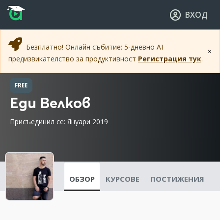
Прескочи към основното съдържание
Прескочи към навигацията
ВХОД
Безплатно! Онлайн събитие: 5-дневно AI
×
предизвикателство за продуктивност
Регистрация тук
.
FREE
Еди Велков
Присъединил се: Януари 2019
ОБЗОР
КУРСОВЕ
ПОСТИЖЕНИЯ