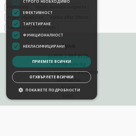
СТРОГО НЕОБХОДИМО
Photoshop
Видео монтаж и ефекти
ЕФЕКТИВНОСТ
Аудио обработка
Adobe After Effects
ТАРГЕТИРАНЕ
Тайните на After Effects
ФУНКЦИОНАЛНОСТ
Аула
НЕКЛАСИФИЦИРАНИ
(+359) 2 987 8176
ПРИЕМЕТЕ ВСИЧКИ
office@aula.bg
Често задавани въпроси
ОТХВЪРЛЕТЕ ВСИЧКИ
Контакти
За нас
ПОКАЖЕТЕ ПОДРОБНОСТИ
Блог
Полезни връзки
Създай курс за Аула
Фирмени обучения