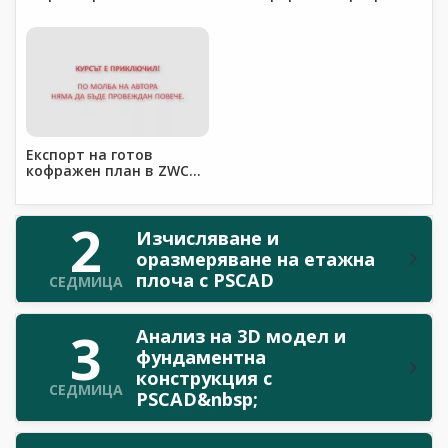
изгледи
Експорт на готов
кофражен план в ZWCAD
или AutoCAD
2
Изчисляване и
оразмеряване на етажна
плоча с PSCAD
СЕДМИЦА
3
Анализ на 3D модел и
фундаментна
конструкция с
СЕДМИЦА
PSCAD&nbsp;