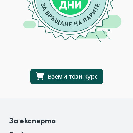
Вземи този курс
За експерта