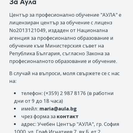
За Аула
Център за професионално обучение "АУЛА" е
лицензиран център за обучение с лиценз
No2013121049, издаден от Национална
агенция за професионално образование и
обучение към Министерския съвет на
Република България, съгласно Закона за
професионалното образование и обучение.
В случай на въпроси, моля свържете се с нас
на:
телефон: (+359) 2 987 8176 (в работни
дни от 9 до 18 часа)
имейл:
maria@aula.bg
чрез форма за
контакт
адрес: Учебен Център "АУЛА", гр. София
1000, ул. Граф Игнатиев 7, вх.Б, ет.2