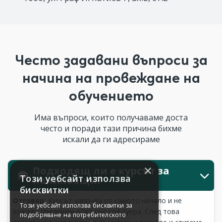
Често задавани въпроси за
начина на провеждане на
обучението
Има въпроси, които получаваме доста
често и поради тази причина бихме
искали да ги адресираме
Подходящ ли е курсът за
начинаещи?
Отговор:
Курсът започва от самото начало и не
изисква предишен опит със софтуера. След това