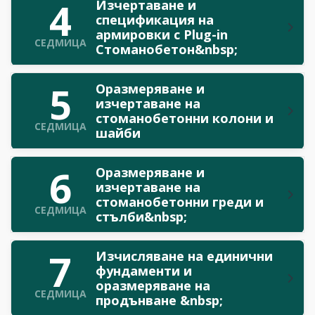
4
Изчертаване и
спецификация на
армировки с Plug-in
СЕДМИЦА
Стоманобетон&nbsp;
5
Оразмеряване и
изчертаване на
стоманобетонни колони и
СЕДМИЦА
шайби
6
Оразмеряване и
изчертаване на
стоманобетонни греди и
СЕДМИЦА
стълби&nbsp;
7
Изчисляване на единични
фундаменти и
оразмеряване на
СЕДМИЦА
продънване &nbsp;