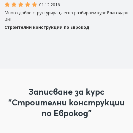
01.12.2016
ка
Много добре структуриран,лесно разбираем курс.Благодаря
Из
Ви!
и 
Строителни конструкции по Еврокод
С
Записване за курс
"Строителни конструкции
по Еврокод"