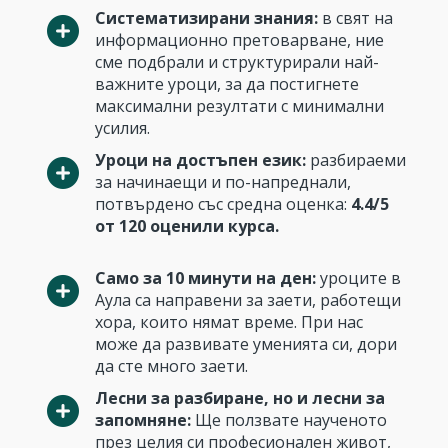
Систематизирани знания:
в свят на
информационно претоварване, ние
сме подбрали и структурирали най-
важните уроци, за да постигнете
максимални резултати с минимални
усилия.
Уроци на достъпен език:
разбираеми
за начинаещи и по-напреднали,
потвърдено със средна оценка:
4.4/5
от 120 оценили курса.
Само за 10 минути на ден:
уроците в
Аула са направени за заети, работещи
хора, които нямат време. При нас
може да развивате уменията си, дори
да сте много заети.
Лесни за разбиране, но и лесни за
запомняне:
Ще ползвате наученото
през целия си професионален живот,