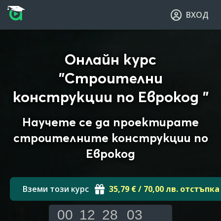
Прескочи към основното съдържание
Прескочи към навигацията
ВХОД
Онлайн курс
"Строителни
конструкции по Еврокод "
Научете се да проектирате
строителните конструкции по
Еврокод
Вземи този курс
35,79 € / 70,00 лв. отстъпка
00
12
28
02