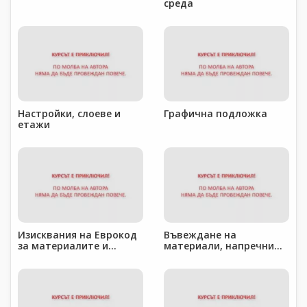
среда
Настройки, слоеве и
Графична подложка
етажи
Изисквания на Еврокод
Въвеждане на
за материалите и
материали, напречни
сеченията на
сечения и свойства в
елементите
PSCAD