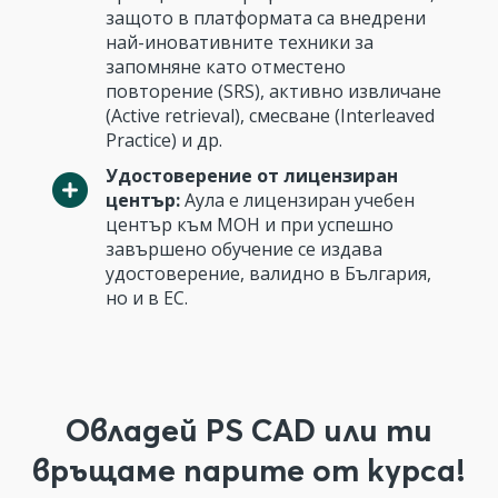
защото в платформата са внедрени
най-иновативните техники за
запомняне като отместено
повторение (SRS), активно извличане
(Active retrieval), смесване (Interleaved
Practice) и др.
Удостоверение от лицензиран
център:
Аула е лицензиран учебен
център към МОН и при успешно
завършено обучение се издава
удостоверение, валидно в България,
но и в ЕС.
Овладей PS CAD или ти
връщаме парите от курса!