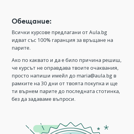
Обещание:
Всички курсове предлагани от Aula.bg
идват със 100% гаранция за връщане на
парите.
Ако по каквато и да е било причина решиш,
че курсът не оправдава твоите очаквания,
просто напиши имейл до
maria@aula.bg
в
рамките на 30 дни от твоята покупка и ще
ти върнем парите до последната стотинка,
без да задаваме въпроси.