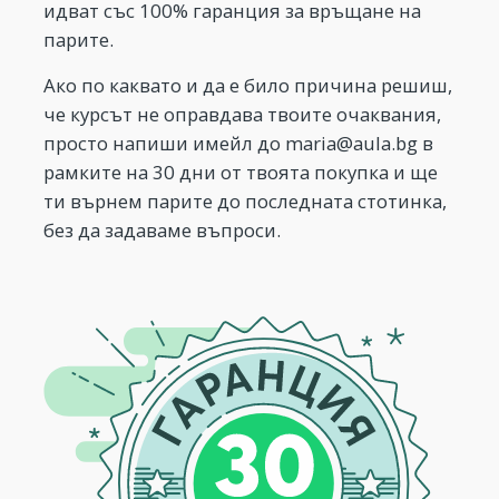
идват със 100% гаранция за връщане на
парите.
Ако по каквато и да е било причина решиш,
че курсът не оправдава твоите очаквания,
просто напиши имейл до
maria@aula.bg
в
рамките на 30 дни от твоята покупка и ще
ти върнем парите до последната стотинка,
без да задаваме въпроси.